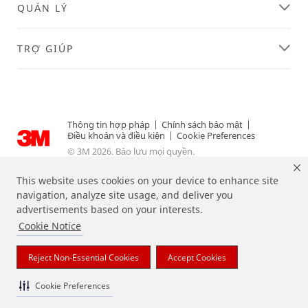
QUẢN LÝ
TRỢ GIÚP
Thông tin hợp pháp
|
Chính sách bảo mật
|
Điều khoản và điều kiện
|
Cookie Preferences
© 3M 2026. Bảo lưu mọi quyền.
This website uses cookies on your device to enhance site
navigation, analyze site usage, and deliver you
advertisements based on your interests.
Cookie Notice
Reject Non-Essential Cookies
Accept Cookies
Cookie Preferences
Các nhãn hiệu được liệt kê ở trên là các thương hiệu của 3M.