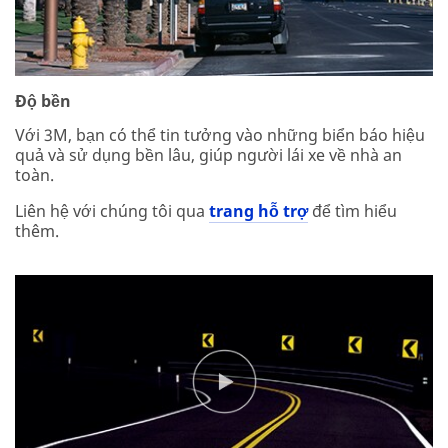
Độ bền
Với 3M, bạn có thể tin tưởng vào những biển báo hiệu
quả và sử dụng bền lâu, giúp người lái xe về nhà an
toàn.
Liên hệ với chúng tôi qua
trang hỗ trợ
để tìm hiểu
thêm.