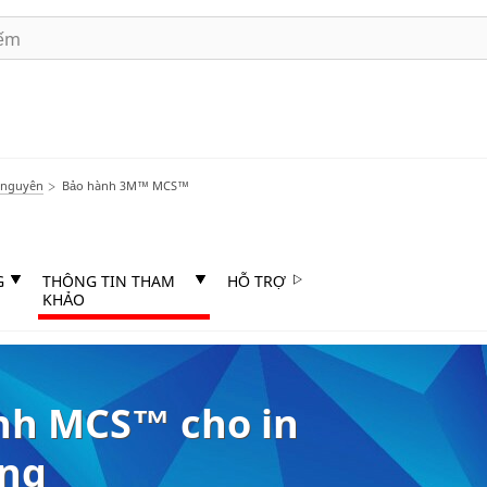
 nguyên
Bảo hành 3M™ MCS™
G
THÔNG TIN THAM
HỖ TRỢ
KHẢO
nh MCS™ cho in
ông