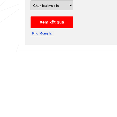
Xem kết quả
Khởi động lại
CÔNG TY CHÚNG TÔI
TIN TỨC
Giới thiệu về 3M
Trung tâm ti
Quan hệ với nhà đầu tư (English)
Thông cáo bá
Đối tác & Nhà cung cấp
Công nghệ