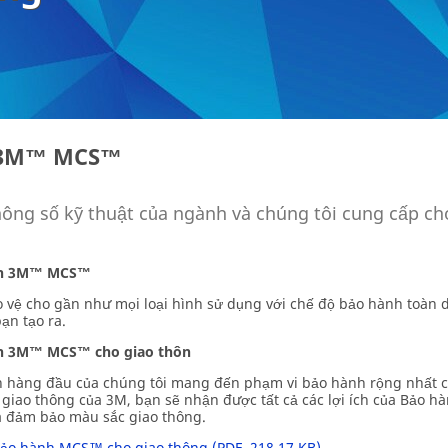
h 3M™ MCS™
hông số kỹ thuật của ngành và chúng tôi cung cấp c
nh 3M™ MCS™
 vệ cho gần như mọi loại hình sử dụng với chế độ bảo hành toàn 
ạn tạo ra.
h 3M™ MCS™ cho giao thôn
 hàng đầu của chúng tôi mang đến phạm vi bảo hành rộng nhất cho
 giao thông của 3M, bạn sẽ nhận được tất cả các lợi ích của Bảo
 đảm bảo màu sắc giao thông.
bảo hành MCS™ cho giao thông (PDF, 218,17 KB)