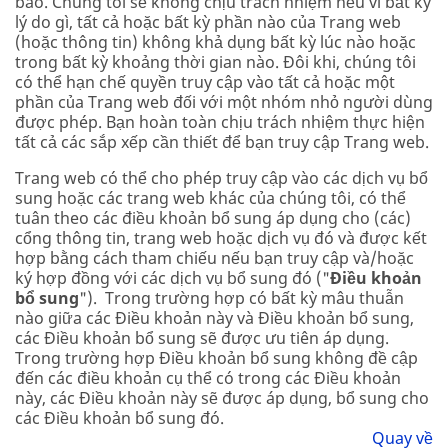
báo. Chúng tôi sẽ không chịu trách nhiệm nếu vì bất kỳ
lý do gì, tất cả hoặc bất kỳ phần nào của Trang web
(hoặc thông tin) không khả dụng bất kỳ lúc nào hoặc
trong bất kỳ khoảng thời gian nào. Đôi khi, chúng tôi
có thể hạn chế quyền truy cập vào tất cả hoặc một
phần của Trang web đối với một nhóm nhỏ người dùng
được phép. Bạn hoàn toàn chịu trách nhiệm thực hiện
tất cả các sắp xếp cần thiết để bạn truy cập Trang web.
Trang web có thể cho phép truy cập vào các dịch vụ bổ
sung hoặc các trang web khác của chúng tôi, có thể
tuân theo các điều khoản bổ sung áp dụng cho (các)
cổng thông tin, trang web hoặc dịch vụ đó và được kết
hợp bằng cách tham chiếu nếu bạn truy cập và/hoặc
ký hợp đồng với các dịch vụ bổ sung đó ("
Điều khoản
bổ sung
"). Trong trường hợp có bất kỳ mâu thuẫn
nào giữa các Điều khoản này và Điều khoản bổ sung,
các Điều khoản bổ sung sẽ được ưu tiên áp dụng.
Trong trường hợp Điều khoản bổ sung không đề cập
đến các điều khoản cụ thể có trong các Điều khoản
này, các Điều khoản này sẽ được áp dụng, bổ sung cho
các Điều khoản bổ sung đó.
Quay về