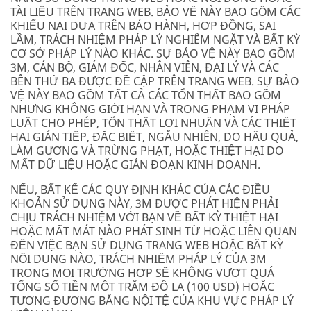
TÀI LIỆU TRÊN TRANG WEB. BẢO VỆ NÀY BAO GỒM CÁC
KHIẾU NẠI DỰA TRÊN BẢO HÀNH, HỢP ĐỒNG, SAI
LẦM, TRÁCH NHIỆM PHÁP LÝ NGHIÊM NGẶT VÀ BẤT KỲ
CƠ SỞ PHÁP LÝ NÀO KHÁC. SỰ BẢO VỆ NÀY BAO GỒM
3M, CÁN BỘ, GIÁM ĐỐC, NHÂN VIÊN, ĐẠI LÝ VÀ CÁC
BÊN THỨ BA ĐƯỢC ĐỀ CẬP TRÊN TRANG WEB. SỰ BẢO
VỆ NÀY BAO GỒM TẤT CẢ CÁC TỔN THẤT BAO GỒM
NHƯNG KHÔNG GIỚI HẠN VÀ TRONG PHẠM VI PHÁP
LUẬT CHO PHÉP, TỔN THẤT LỢI NHUẬN VÀ CÁC THIỆT
HẠI GIÁN TIẾP, ĐẶC BIỆT, NGẪU NHIÊN, DO HẬU QUẢ,
LÀM GƯƠNG VÀ TRỪNG PHẠT, HOẶC THIỆT HẠI DO
MẤT DỮ LIỆU HOẶC GIÁN ĐOẠN KINH DOANH.
NẾU, BẤT KỂ CÁC QUY ĐỊNH KHÁC CỦA CÁC ĐIỀU
KHOẢN SỬ DỤNG NÀY, 3M ĐƯỢC PHÁT HIỆN PHẢI
CHỊU TRÁCH NHIỆM VỚI BẠN VỀ BẤT KỲ THIỆT HẠI
HOẶC MẤT MÁT NÀO PHÁT SINH TỪ HOẶC LIÊN QUAN
ĐẾN VIỆC BẠN SỬ DỤNG TRANG WEB HOẶC BẤT KỲ
NỘI DUNG NÀO, TRÁCH NHIỆM PHÁP LÝ CỦA 3M
TRONG MỌI TRƯỜNG HỢP SẼ KHÔNG VƯỢT QUÁ
TỔNG SỐ TIỀN MỘT TRĂM ĐÔ LA (100 USD) HOẶC
TƯƠNG ĐƯƠNG BẰNG NỘI TỆ CỦA KHU VỰC PHÁP LÝ