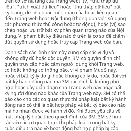
trên cơ sở hạ tầng của Trang web), (v) "thu thập dữ
liệu", "trích xuất dữ liệu" hoặc "thu thập dữ liệu" bất
kỳ trang, dữ liệu hoặc một phần của hoặc liên quan
đến Trang web hoặc Nội dung (thông qua việc sử dụng
các phương thức thủ công hoặc tự động), hoặc (vi) sao
chép hoặc lưu trữ bất kỳ phần quan trọng nào của Nội
dung. Vi phạm bất kỳ điều nào ở trên là cơ sở để chấm
dứt quyền sử dụng hoặc truy cập Trang web của bạn.
Danh sách các lệnh cấm này cung cấp các ví dụ và
không đầy đủ hoặc độc quyền. 3M có quyền đình chỉ
quyền truy cập hoặc cấm người dùng khỏi Trang web,
có hoặc không có thông báo, vì vi phạm Mục 5 này,
hoặc vì bất kỳ lý do gì hoặc không có lý do, hoặc đối với
bất kỳ hành động nào mà 3M xác định là không phù
hợp hoặc gây gián đoạn cho Trang web này hoặc bất
kỳ người dùng nào khác của Trang web này. 3M có thể
báo cáo cho các cơ quan thực thi pháp luật bất kỳ hành
động nào có thể là bất hợp pháp và bất kỳ báo cáo nào
mà họ nhận được về hành vi đó. Khi được yêu cầu về
mặt pháp lý hoặc theo quyết định của 3M, 3M sẽ hợp
tác với các cơ quan thực thi pháp luật trong bất kỳ
cuộc điều tra nào về hoạt động bất hợp pháp bị cáo