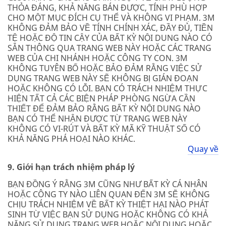
THỎA ĐÁNG, KHẢ NĂNG BÁN ĐƯỢC, TÍNH PHÙ HỢP
CHO MỘT MỤC ĐÍCH CỤ THỂ VÀ KHÔNG VI PHẠM. 3M
KHÔNG ĐẢM BẢO VỀ TÍNH CHÍNH XÁC, ĐẦY ĐỦ, TIỀN
TỆ HOẶC ĐỘ TIN CẬY CỦA BẤT KỲ NỘI DUNG NÀO CÓ
SẴN THÔNG QUA TRANG WEB NÀY HOẶC CÁC TRANG
WEB CỦA CHI NHÁNH HOẶC CÔNG TY CON. 3M
KHÔNG TUYÊN BỐ HOẶC BẢO ĐẢM RẰNG VIỆC SỬ
DỤNG TRANG WEB NÀY SẼ KHÔNG BỊ GIÁN ĐOẠN
HOẶC KHÔNG CÓ LỖI. BẠN CÓ TRÁCH NHIỆM THỰC
HIỆN TẤT CẢ CÁC BIỆN PHÁP PHÒNG NGỪA CẦN
THIẾT ĐỂ ĐẢM BẢO RẰNG BẤT KỲ NỘI DUNG NÀO
BẠN CÓ THỂ NHẬN ĐƯỢC TỪ TRANG WEB NÀY
KHÔNG CÓ VI-RÚT VÀ BẤT KỲ MÃ KỸ THUẬT SỐ CÓ
KHẢ NĂNG PHÁ HOẠI NÀO KHÁC.
Quay về
9. Giới hạn trách nhiệm pháp lý
BẠN ĐỒNG Ý RẰNG 3M CŨNG NHƯ BẤT KỲ CÁ NHÂN
HOẶC CÔNG TY NÀO LIÊN QUAN ĐẾN 3M SẼ KHÔNG
CHỊU TRÁCH NHIỆM VỀ BẤT KỲ THIỆT HẠI NÀO PHÁT
SINH TỪ VIỆC BẠN SỬ DỤNG HOẶC KHÔNG CÓ KHẢ
NĂNG SỬ DỤNG TRANG WEB HOẶC NỘI DUNG HOẶC