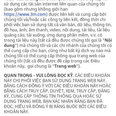
sử dụng các tài sản internet liên quan của chúng tôi
(bao gồm nhưng không giới hạn
https://www.3m.com
) được liên kết và cung cấp bởi
chúng tôi và/hoặc các công ty liên kết, đồng thời chi
phối việc bạn sử dụng tất cả văn bản, dữ liệu, thông tin,
đồ họa, ảnh, âm thanh, video, nội dung, tài liệu, tài liệu
quảng cáo, tải xuống, ứng dụng phần mềm, v.v. có
trong tài liệu này (tất cả đều được chúng tôi gọi là "
Nội
dung
") mà chúng tôi và các chi nhánh của chúng tôi có
thể cung cấp cho bạn, cũng như bất kỳ dịch vụ nào mà
chúng tôi có thể cung cấp thông qua trang web của
chúng tôi (tất cả đều được đề cập trong các Điều
khoản này, gọi chung là "
Trang web
").
QUAN TRỌNG - VUI LÒNG ĐỌC KỸ
. CÁC ĐIỀU KHOẢN
NÀY CHI PHỐI VIỆC BẠN SỬ DỤNG TRANG WEB NÀY.
BẰNG CÁCH ĐỒNG Ý VỚI CÁC ĐIỀU KHOẢN NÀY HOẶC
BẰNG CÁCH TRUY CẬP, DUYỆT, XEM, TRUY CẬP, ĐĂNG
KÝ, CUNG CẤP THÔNG TIN THÔNG QUA HOẶC SỬ
DỤNG TRANG WEB, BẠN XÁC NHẬN RẰNG BẠN ĐÃ
ĐỌC, HIỂU VÀ ĐỒNG Ý BỊ RÀNG BUỘC BỞI CÁC ĐIỀU
KHOẢN NÀY.