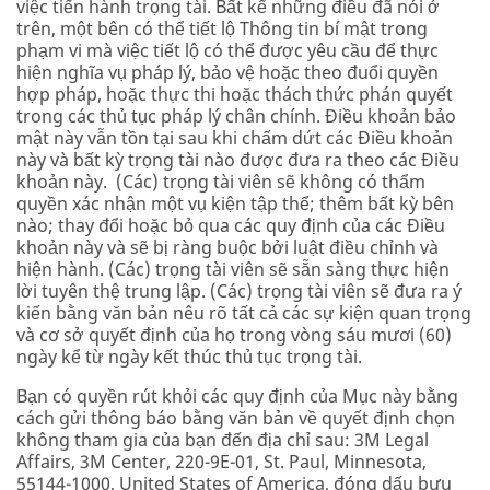
việc tiến hành trọng tài. Bất kể những điều đã nói ở
trên, một bên có thể tiết lộ Thông tin bí mật trong
phạm vi mà việc tiết lộ có thể được yêu cầu để thực
hiện nghĩa vụ pháp lý, bảo vệ hoặc theo đuổi quyền
hợp pháp, hoặc thực thi hoặc thách thức phán quyết
trong các thủ tục pháp lý chân chính. Điều khoản bảo
mật này vẫn tồn tại sau khi chấm dứt các Điều khoản
này và bất kỳ trọng tài nào được đưa ra theo các Điều
khoản này. (Các) trọng tài viên sẽ không có thẩm
quyền xác nhận một vụ kiện tập thể; thêm bất kỳ bên
nào; thay đổi hoặc bỏ qua các quy định của các Điều
khoản này và sẽ bị ràng buộc bởi luật điều chỉnh và
hiện hành. (Các) trọng tài viên sẽ sẵn sàng thực hiện
lời tuyên thệ trung lập. (Các) trọng tài viên sẽ đưa ra ý
kiến bằng văn bản nêu rõ tất cả các sự kiện quan trọng
và cơ sở quyết định của họ trong vòng sáu mươi (60)
ngày kể từ ngày kết thúc thủ tục trọng tài.
Bạn có quyền rút khỏi các quy định của Mục này bằng
cách gửi thông báo bằng văn bản về quyết định chọn
không tham gia của bạn đến địa chỉ sau: 3M Legal
Affairs, 3M Center, 220-9E-01, St. Paul, Minnesota,
55144-1000, United States of America, đóng dấu bưu