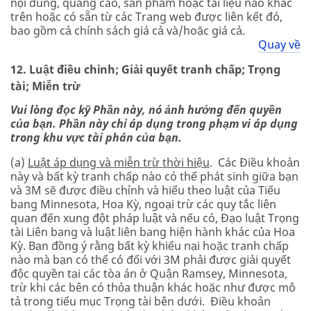
nội dung, quảng cáo, sản phẩm hoặc tài liệu nào khác
trên hoặc có sẵn từ các Trang web được liên kết đó,
bao gồm cả chính sách giá cả và/hoặc giá cả.
Quay về
12. Luật điều chỉnh; Giải quyết tranh chấp; Trọng
tài; Miễn trừ
Vui lòng đọc kỹ Phần này, nó ảnh hưởng đến quyền
của bạn. Phần này chỉ áp dụng trong phạm vi áp dụng
trong khu vực tài phán của bạn.
(a)
Luật áp dụng và miễn trừ thời hiệu
. Các Điều khoản
này và bất kỳ tranh chấp nào có thể phát sinh giữa bạn
và 3M sẽ được điều chỉnh và hiểu theo luật của Tiểu
bang Minnesota, Hoa Kỳ, ngoại trừ các quy tắc liên
quan đến xung đột pháp luật và nếu có, Đạo luật Trọng
tài Liên bang và luật liên bang hiện hành khác của Hoa
Kỳ. Bạn đồng ý rằng bất kỳ khiếu nại hoặc tranh chấp
nào mà bạn có thể có đối với 3M phải được giải quyết
độc quyền tại các tòa án ở Quận Ramsey, Minnesota,
trừ khi các bên có thỏa thuận khác hoặc như được mô
tả trong tiểu mục Trọng tài bên dưới. Điều khoản