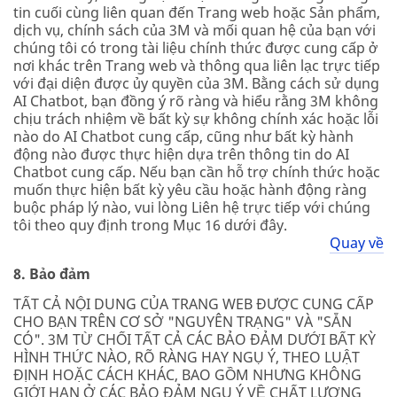
tin cuối cùng liên quan đến Trang web hoặc Sản phẩm,
dịch vụ, chính sách của 3M và mối quan hệ của bạn với
chúng tôi có trong tài liệu chính thức được cung cấp ở
nơi khác trên Trang web và thông qua liên lạc trực tiếp
với đại diện được ủy quyền của 3M. Bằng cách sử dụng
AI Chatbot, bạn đồng ý rõ ràng và hiểu rằng 3M không
chịu trách nhiệm về bất kỳ sự không chính xác hoặc lỗi
nào do AI Chatbot cung cấp, cũng như bất kỳ hành
động nào được thực hiện dựa trên thông tin do AI
Chatbot cung cấp. Nếu bạn cần hỗ trợ chính thức hoặc
muốn thực hiện bất kỳ yêu cầu hoặc hành động ràng
buộc pháp lý nào, vui lòng Liên hệ trực tiếp với chúng
tôi theo quy định trong Mục 16 dưới đây.
Quay về
8. Bảo đảm
TẤT CẢ NỘI DUNG CỦA TRANG WEB ĐƯỢC CUNG CẤP
CHO BẠN TRÊN CƠ SỞ "NGUYÊN TRẠNG" VÀ "SẴN
CÓ". 3M TỪ CHỐI TẤT CẢ CÁC BẢO ĐẢM DƯỚI BẤT KỲ
HÌNH THỨC NÀO, RÕ RÀNG HAY NGỤ Ý, THEO LUẬT
ĐỊNH HOẶC CÁCH KHÁC, BAO GỒM NHƯNG KHÔNG
GIỚI HẠN Ở CÁC BẢO ĐẢM NGỤ Ý VỀ CHẤT LƯỢNG