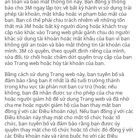
an toàn và bảo mật thông tin này. Bạn đồng ý thông
báo cho 3M ngay lập tức về bất kỳ hành vi sử dụng trái
phép tài khoản, mật khẩu hoặc vi phạm bảo mật của
bạn. Bạn có thể phải chịu trách nhiệm về những tổn
thất mà 3M hoặc bất kỳ người dùng hoặc khách truy
cập nào khác vào Trang web phải gánh chịu do người
khác sử dụng tài khoản hoặc mật khẩu của bạn vì bạn
không giữ an toàn và bảo mật thông tin tài khoản của
mình. 3M có quyền, theo quyết định riêng của mình,
sửa đổi, từ chối hoặc chấm dứt quyền truy cập của bạn
vào Trang web hoặc hủy tài khoản của bạn.
Bằng cách sử dụng Trang web này, bạn tuyên bố và
đảm bảo rằng bạn ít nhất là đủ tuổi trưởng thành
trong khu vực tài phán nơi bạn cư trú (hoặc nếu
không, bạn đã nhận được sự cho phép của cha mẹ
hoặc người giám hộ để sử dụng Trang web và đã nhờ
cha mẹ hoặc người giám hộ của bạn thay mặt bạn
đồng ý với các Điều khoản này). Nếu bạn đồng ý với các
Điều khoản này thay mặt cho một tổ chức hoặc tổ
chức, bạn tuyên bố và đảm bảo rằng bạn được ủy
quyền thay mặt cho tổ chức hoặc tổ chức đó đồng ý với
các Điều khoản này và ràng buộc họ với các Điều