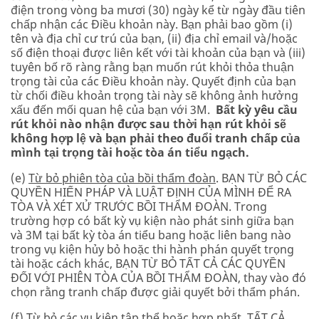
điện trong vòng ba mươi (30) ngày kể từ ngày đầu tiên
chấp nhận các Điều khoản này. Bạn phải bao gồm (i)
tên và địa chỉ cư trú của bạn, (ii) địa chỉ email và/hoặc
số điện thoại được liên kết với tài khoản của bạn và (iii)
tuyên bố rõ ràng rằng bạn muốn rút khỏi thỏa thuận
trọng tài của các Điều khoản này. Quyết định của bạn
từ chối điều khoản trọng tài này sẽ không ảnh hưởng
xấu đến mối quan hệ của bạn với 3M.
Bất kỳ yêu cầu
rút khỏi nào nhận được sau thời hạn rút khỏi sẽ
không hợp lệ và bạn phải theo đuổi tranh chấp của
mình tại trọng tài hoặc tòa án tiểu ngạch.
(e)
Từ bỏ phiên tòa của bồi thẩm đoàn
. BẠN TỪ BỎ CÁC
QUYỀN HIẾN PHÁP VÀ LUẬT ĐỊNH CỦA MÌNH ĐỂ RA
TÒA VÀ XÉT XỬ TRƯỚC BỒI THẨM ĐOÀN. Trong
trường hợp có bất kỳ vụ kiện nào phát sinh giữa bạn
và 3M tại bất kỳ tòa án tiểu bang hoặc liên bang nào
trong vụ kiện hủy bỏ hoặc thi hành phán quyết trọng
tài hoặc cách khác, BẠN TỪ BỎ TẤT CẢ CÁC QUYỀN
ĐỐI VỚI PHIÊN TÒA CỦA BỒI THẨM ĐOÀN, thay vào đó
chọn rằng tranh chấp được giải quyết bởi thẩm phán.
(f)
Từ bỏ các vụ kiện tập thể hoặc hợp nhất
. TẤT CẢ