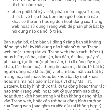
tổ chức nào khác;
phân phối bất kỳ vi-rút, phần mềm ngựa Trojan,
thiết bị vô hiệu hóa, bom hẹn giờ hoặc mã nào
khác có thể ảnh hưởng đến hoạt động của Trang
web hoặc sử dụng Trang web để phân phối bất kỳ
nội dung nào đã nói ở trên.
Bạn tuyên bố, đảm bảo và đồng ý rằng bạn sẽ không
đóng góp bất kỳ Nội dung nào hoặc sử dụng Trang
web hoặc tương tác với Trang web theo cách thức: (i)
nguy hiểm, có hại, gian lận, lừa đảo, đe dọa, quấy rối,
phỉ báng, tục tĩu hoặc phản cảm, (ii) cố gắng lấy mật
khẩu, tài khoản hoặc thông tin bảo mật khác từ bất kỳ
người dùng nào khác, (iii) vi phạm bảo mật của bất kỳ
mạng máy tính nào, hoặc bẻ khóa bất kỳ mật khẩu
hoặc mã mã hóa bảo mật nào, (iv) chạy Maillist,
Listserv, bất kỳ hình thức trả lời tự động hoặc "thư rác"
nào trên Trang web, hoặc bất kỳ quy trình nào chạy
hoặc được kích hoạt trong khi bạn không đăng nhập
vào Trang web, hoặc cản trở hoạt động bình thường
của Trang web (bao gồm cả việc đặt tải không hợp lý