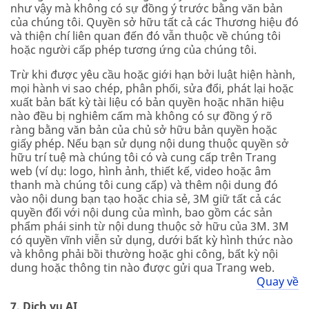
như vậy mà không có sự đồng ý trước bằng văn bản
của chúng tôi. Quyền sở hữu tất cả các Thương hiệu đó
và thiện chí liên quan đến đó vẫn thuộc về chúng tôi
hoặc người cấp phép tương ứng của chúng tôi.
Trừ khi được yêu cầu hoặc giới hạn bởi luật hiện hành,
mọi hành vi sao chép, phân phối, sửa đổi, phát lại hoặc
xuất bản bất kỳ tài liệu có bản quyền hoặc nhãn hiệu
nào đều bị nghiêm cấm mà không có sự đồng ý rõ
ràng bằng văn bản của chủ sở hữu bản quyền hoặc
giấy phép. Nếu bạn sử dụng nội dung thuộc quyền sở
hữu trí tuệ mà chúng tôi có và cung cấp trên Trang
web (ví dụ: logo, hình ảnh, thiết kế, video hoặc âm
thanh mà chúng tôi cung cấp) và thêm nội dung đó
vào nội dung bạn tạo hoặc chia sẻ, 3M giữ tất cả các
quyền đối với nội dung của mình, bao gồm các sản
phẩm phái sinh từ nội dung thuộc sở hữu của 3M. 3M
có quyền vĩnh viễn sử dụng, dưới bất kỳ hình thức nào
và không phải bồi thường hoặc ghi công, bất kỳ nội
dung hoặc thông tin nào được gửi qua Trang web.
Quay về
7. Dịch vụ AI