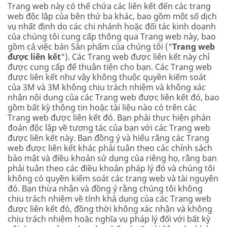
Trang web này có thể chứa các liên kết đến các trang
web độc lập của bên thứ ba khác, bao gồm một số dịch
vụ nhất định do các chi nhánh hoặc đối tác kinh doanh
của chúng tôi cung cấp thông qua Trang web này, bao
gồm cả việc bán Sản phẩm của chúng tôi ("
Trang web
được liên kết
"). Các Trang web được liên kết này chỉ
được cung cấp để thuận tiện cho bạn. Các Trang web
được liên kết như vậy không thuộc quyền kiểm soát
của 3M và 3M không chịu trách nhiệm và không xác
nhận nội dung của các Trang web được liên kết đó, bao
gồm bất kỳ thông tin hoặc tài liệu nào có trên các
Trang web được liên kết đó. Bạn phải thực hiện phán
đoán độc lập về tương tác của bạn với các Trang web
được liên kết này. Bạn đồng ý và hiểu rằng các Trang
web được liên kết khác phải tuân theo các chính sách
bảo mật và điều khoản sử dụng của riêng họ, rằng bạn
phải tuân theo các điều khoản pháp lý đó và chúng tôi
không có quyền kiểm soát các trang web và tài nguyên
đó. Bạn thừa nhận và đồng ý rằng chúng tôi không
chịu trách nhiệm về tính khả dụng của các Trang web
được liên kết đó, đồng thời không xác nhận và không
chịu trách nhiệm hoặc nghĩa vụ pháp lý đối với bất kỳ