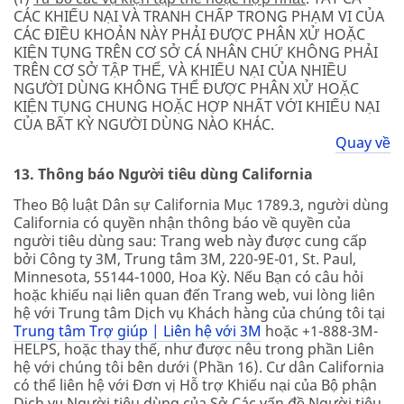
CÁC KHIẾU NẠI VÀ TRANH CHẤP TRONG PHẠM VI CỦA
CÁC ĐIỀU KHOẢN NÀY PHẢI ĐƯỢC PHÂN XỬ HOẶC
KIỆN TỤNG TRÊN CƠ SỞ CÁ NHÂN CHỨ KHÔNG PHẢI
TRÊN CƠ SỞ TẬP THỂ, VÀ KHIẾU NẠI CỦA NHIỀU
NGƯỜI DÙNG KHÔNG THỂ ĐƯỢC PHÂN XỬ HOẶC
KIỆN TỤNG CHUNG HOẶC HỢP NHẤT VỚI KHIẾU NẠI
CỦA BẤT KỲ NGƯỜI DÙNG NÀO KHÁC.
Quay về
13. Thông báo Người tiêu dùng California
Theo Bộ luật Dân sự California Mục 1789.3, người dùng
California có quyền nhận thông báo về quyền của
người tiêu dùng sau: Trang web này được cung cấp
bởi Công ty 3M, Trung tâm 3M, 220-9E-01, St. Paul,
Minnesota, 55144-1000, Hoa Kỳ. Nếu Bạn có câu hỏi
hoặc khiếu nại liên quan đến Trang web, vui lòng liên
hệ với Trung tâm Dịch vụ Khách hàng của chúng tôi tại
Trung tâm Trợ giúp | Liên hệ với 3M
hoặc +1-888-3M-
HELPS, hoặc thay thế, như được nêu trong phần Liên
hệ với chúng tôi bên dưới (Phần 16). Cư dân California
có thể liên hệ với Đơn vị Hỗ trợ Khiếu nại của Bộ phận
Dịch vụ Người tiêu dùng của Sở Các vấn đề Người tiêu