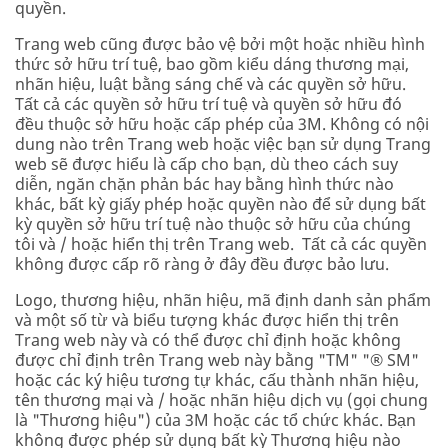
quyền.
Trang web cũng được bảo vệ bởi một hoặc nhiều hình
thức sở hữu trí tuệ, bao gồm kiểu dáng thương mại,
nhãn hiệu, luật bằng sáng chế và các quyền sở hữu.
Tất cả các quyền sở hữu trí tuệ và quyền sở hữu đó
đều thuộc sở hữu hoặc cấp phép của 3M. Không có nội
dung nào trên Trang web hoặc việc bạn sử dụng Trang
web sẽ được hiểu là cấp cho bạn, dù theo cách suy
diễn, ngăn chặn phản bác hay bằng hình thức nào
khác, bất kỳ giấy phép hoặc quyền nào để sử dụng bất
kỳ quyền sở hữu trí tuệ nào thuộc sở hữu của chúng
tôi và / hoặc hiển thị trên Trang web. Tất cả các quyền
không được cấp rõ ràng ở đây đều được bảo lưu.
Logo, thương hiệu, nhãn hiệu, mã định danh sản phẩm
và một số từ và biểu tượng khác được hiển thị trên
Trang web này và có thể được chỉ định hoặc không
được chỉ định trên Trang web này bằng "TM" "® SM"
hoặc các ký hiệu tương tự khác, cấu thành nhãn hiệu,
tên thương mại và / hoặc nhãn hiệu dịch vụ (gọi chung
là "Thương hiệu") của 3M hoặc các tổ chức khác. Bạn
không được phép sử dụng bất kỳ Thương hiệu nào