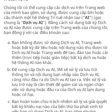
Chúng tôi có thể cung cấp các dịch vụ trên Trang web
của mình bao gồm, sử dụng, được cung cấp bởi hoặc
cấu thành một hệ thống Trí tuệ nhân tạo ("
AI
") (gọi
chung là "
Dịch vụ AI
"). Bằng cách sử dụng bất kỳ Dịch
vụ AI nào được cung cấp trên Trang web của chúng tôi,
bạn đồng ý với các điều khoản sau:
Bạn không được sử dụng Dịch vụ AI, Trang web
hoặc bất kỳ dữ liệu hoặc nội dung nào thu được từ
Dịch vụ AI hoặc Trang web để tạo, đào tạo hoặc cải
thiện (trực tiếp hoặc gián tiếp) bất kỳ dịch vụ hoặc
hệ thống AI nào khác.
Để cung cấp Dịch vụ AI, 3M sẽ xử lý và lưu trữ
thông tin và nội dung bạn nhập vào Dịch vụ AI,
cũng như đầu ra do Dịch vụ AI tạo ra. Việc xử lý và
lưu trữ này là cần thiết để giám sát và ngăn chặn
việc sử dụng hoặc đầu ra của Dịch vụ AI lạm dụng
hoặc có hại.
Bạn hoàn toàn chịu trách nhiệm xử lý và giải quyết
bất kỳ khiếu nại nào của bên thứ ba phát sinh từ
việc bạn sử dụng Dịch vụ AI, bao gồm nhưng