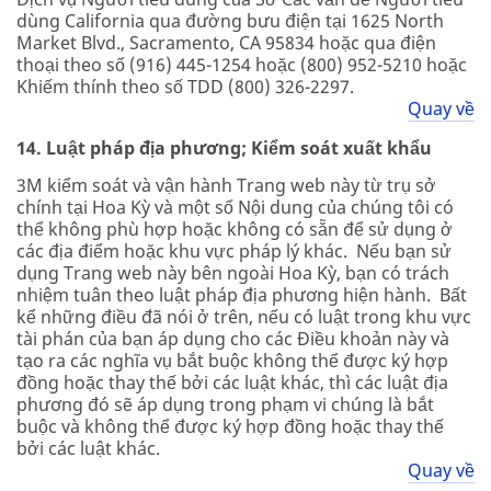
dùng California qua đường bưu điện tại 1625 North
Market Blvd., Sacramento, CA 95834 hoặc qua điện
thoại theo số (916) 445-1254 hoặc (800) 952-5210 hoặc
Khiếm thính theo số TDD (800) 326-2297.
Quay về
14. Luật pháp địa phương; Kiểm soát xuất khẩu
3M kiểm soát và vận hành Trang web này từ trụ sở
chính tại Hoa Kỳ và một số Nội dung của chúng tôi có
thể không phù hợp hoặc không có sẵn để sử dụng ở
các địa điểm hoặc khu vực pháp lý khác. Nếu bạn sử
dụng Trang web này bên ngoài Hoa Kỳ, bạn có trách
nhiệm tuân theo luật pháp địa phương hiện hành. Bất
kể những điều đã nói ở trên, nếu có luật trong khu vực
tài phán của bạn áp dụng cho các Điều khoản này và
tạo ra các nghĩa vụ bắt buộc không thể được ký hợp
đồng hoặc thay thế bởi các luật khác, thì các luật địa
phương đó sẽ áp dụng trong phạm vi chúng là bắt
buộc và không thể được ký hợp đồng hoặc thay thế
bởi các luật khác.
Quay về