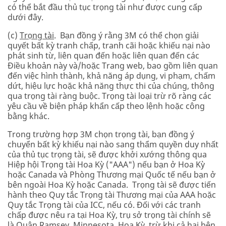
có thể bắt đầu thủ tục trọng tài như được cung cấp
dưới đây.
(c)
Trọng tài
. Bạn đồng ý rằng 3M có thể chọn giải
quyết bất kỳ tranh chấp, tranh cãi hoặc khiếu nại nào
phát sinh từ, liên quan đến hoặc liên quan đến các
Điều khoản này và/hoặc Trang web, bao gồm liên quan
đến việc hình thành, khả năng áp dụng, vi phạm, chấm
dứt, hiệu lực hoặc khả năng thực thi của chúng, thông
qua trọng tài ràng buộc. Trọng tài loại trừ rõ ràng các
yêu cầu về biện pháp khẩn cấp theo lệnh hoặc công
bằng khác.
Trong trường hợp 3M chọn trọng tài, bạn đồng ý
chuyển bất kỳ khiếu nại nào sang thẩm quyền duy nhất
của thủ tục trọng tài, sẽ được khởi xướng thông qua
Hiệp hội Trọng tài Hoa Kỳ ("AAA") nếu bạn ở Hoa Kỳ
hoặc Canada và Phòng Thương mại Quốc tế nếu bạn ở
bên ngoài Hoa Kỳ hoặc Canada. Trọng tài sẽ được tiến
hành theo Quy tắc Trọng tài Thương mại của AAA hoặc
Quy tắc Trọng tài của ICC, nếu có. Đối với các tranh
chấp được nêu ra tại Hoa Kỳ, trụ sở trọng tài chính sẽ
là Quận Ramsey, Minnesota, Hoa Kỳ, trừ khi cả hai bên