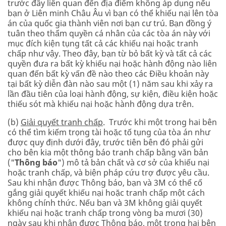
trước đây liên quan đến địa điểm không áp dụng nếu
bạn ở Liên minh Châu Âu vì bạn có thể khiếu nại lên tòa
án của quốc gia thành viên nơi bạn cư trú. Bạn đồng ý
tuân theo thẩm quyền cá nhân của các tòa án này với
mục đích kiện tụng tất cả các khiếu nại hoặc tranh
chấp như vậy. Theo đây, bạn từ bỏ bất kỳ và tất cả các
quyền đưa ra bất kỳ khiếu nại hoặc hành động nào liên
quan đến bất kỳ vấn đề nào theo các Điều khoản này
tại bất kỳ diễn đàn nào sau một (1) năm sau khi xảy ra
lần đầu tiên của loại hành động, sự kiện, điều kiện hoặc
thiếu sót mà khiếu nại hoặc hành động dựa trên.
(b)
Giải quyết tranh chấp
. Trước khi một trong hai bên
có thể tìm kiếm trọng tài hoặc tố tụng của tòa án như
được quy định dưới đây, trước tiên bên đó phải gửi
cho bên kia một thông báo tranh chấp bằng văn bản
("
Thông báo
") mô tả bản chất và cơ sở của khiếu nại
hoặc tranh chấp, và biện pháp cứu trợ được yêu cầu.
Sau khi nhận được Thông báo, bạn và 3M có thể cố
gắng giải quyết khiếu nại hoặc tranh chấp một cách
không chính thức. Nếu bạn và 3M không giải quyết
khiếu nại hoặc tranh chấp trong vòng ba mươi (30)
ngày sau khi nhận được Thông báo, một trong hai bên