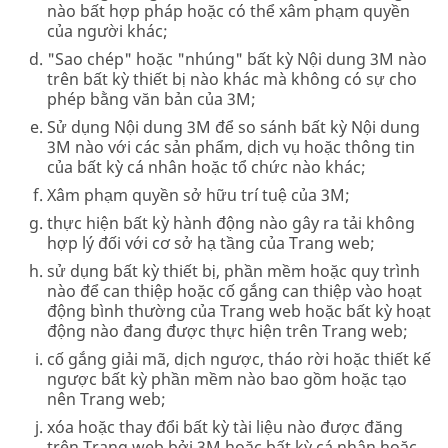
nào bất hợp pháp hoặc có thể xâm phạm quyền
của người khác;
"Sao chép" hoặc "nhúng" bất kỳ Nội dung 3M nào
trên bất kỳ thiết bị nào khác mà không có sự cho
phép bằng văn bản của 3M;
Sử dụng Nội dung 3M để so sánh bất kỳ Nội dung
3M nào với các sản phẩm, dịch vụ hoặc thông tin
của bất kỳ cá nhân hoặc tổ chức nào khác;
Xâm phạm quyền sở hữu trí tuệ của 3M;
thực hiện bất kỳ hành động nào gây ra tải không
hợp lý đối với cơ sở hạ tầng của Trang web;
sử dụng bất kỳ thiết bị, phần mềm hoặc quy trình
nào để can thiệp hoặc cố gắng can thiệp vào hoạt
động bình thường của Trang web hoặc bất kỳ hoạt
động nào đang được thực hiện trên Trang web;
cố gắng giải mã, dịch ngược, tháo rời hoặc thiết kế
ngược bất kỳ phần mềm nào bao gồm hoặc tạo
nên Trang web;
xóa hoặc thay đổi bất kỳ tài liệu nào được đăng
trên Trang web bởi 3M hoặc bất kỳ cá nhân hoặc