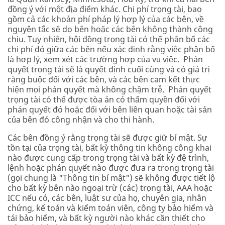
đồng ý với một địa điểm khác. Chi phí trọng tài, bao
gồm cả các khoản phí pháp lý hợp lý của các bên, về
nguyên tắc sẽ do bên hoặc các bên không thành công
chịu. Tuy nhiên, hội đồng trọng tài có thể phân bổ các
chi phí đó giữa các bên nếu xác định rằng việc phân bổ
là hợp lý, xem xét các trường hợp của vụ việc. Phán
quyết trọng tài sẽ là quyết định cuối cùng và có giá trị
ràng buộc đối với các bên, và các bên cam kết thực
hiện mọi phán quyết mà không chậm trễ. Phán quyết
trọng tài có thể được tòa án có thẩm quyền đối với
phán quyết đó hoặc đối với bên liên quan hoặc tài sản
của bên đó công nhận và cho thi hành.
Các bên đồng ý rằng trọng tài sẽ được giữ bí mật. Sự
tồn tại của trọng tài, bất kỳ thông tin không công khai
nào được cung cấp trong trọng tài và bất kỳ đệ trình,
lệnh hoặc phán quyết nào được đưa ra trong trọng tài
(gọi chung là "Thông tin bí mật") sẽ không được tiết lộ
cho bất kỳ bên nào ngoại trừ (các) trọng tài, AAA hoặc
ICC nếu có, các bên, luật sư của họ, chuyên gia, nhân
chứng, kế toán và kiểm toán viên, công ty bảo hiểm và
tái bảo hiểm, và bất kỳ người nào khác cần thiết cho