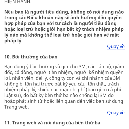
HIỆN HÀNH.
Nếu bạn là người tiêu dùng, không có nội dung nào
trong các Điều khoản này sẽ ảnh hưởng đến quyền
hợp pháp của bạn với tư cách là người tiêu dùng
hoặc loại trừ hoặc giới hạn bất kỳ trách nhiệm pháp
lý nào mà không thể loại trừ hoặc giới hạn về mặt
pháp lý.
Quay về
10. Bồi thường của bạn
Bạn đồng ý bồi thường và giữ cho 3M, các cán bộ, giám
đốc, cổ đông, người tiền nhiệm, người kế nhiệm quyền
lợi, nhân viên, đại lý, công ty con và chi nhánh của 3M
không bị tổn hại trước bất kỳ yêu cầu, tổn thất, trách
nhiệm pháp lý, khiếu nại hoặc chi phí (bao gồm cả phí
luật sư), do bất kỳ bên thứ ba nào chống lại 3M do
hoặc phát sinh từ hoặc liên quan đến việc bạn sử dụng
Trang web.
Quay về
11. Trang web và nội dung của bên thứ ba