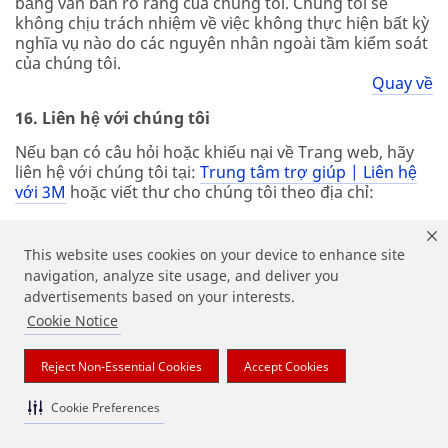
bằng văn bản rõ ràng của chúng tôi. Chúng tôi sẽ
không chịu trách nhiệm về việc không thực hiện bất kỳ
nghĩa vụ nào do các nguyên nhân ngoài tầm kiểm soát
của chúng tôi.
Quay về
16. Liên hệ với chúng tôi
Nếu bạn có câu hỏi hoặc khiếu nại về Trang web, hãy
liên hệ với chúng tôi tại:
Trung tâm trợ giúp | Liên hệ
với 3M
hoặc viết thư cho chúng tôi theo địa chỉ:
Công ty 3M
Người nhận: Các vấn đề pháp lý
This website uses cookies on your device to enhance site
Trung tâm 3M, 220-9E-01
navigation, analyze site usage, and deliver you
St. Paul, Minnesota, 55144-1000, Hoa Kỳ
advertisements based on your interests.
Cookie Notice
Nếu bạn có thắc mắc hoặc thắc mắc về việc 3M thu
thập hoặc sử dụng thông tin cá nhân của bạn, vui lòng
liên hệ với Nhóm Bảo mật của 3M tại
Reject Non-Essential Cookies
Accept Cookies
Privacy_Office@mmm.com.
Cookie Preferences
Nếu bạn có bất kỳ câu hỏi hoặc thắc mắc nào liên quan
đến các biện pháp bảo mật dữ liệu của 3M, vui lòng liên