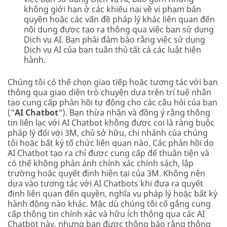
không giới hạn ở các khiếu nại về vi phạm bản
quyền hoặc các vấn đề pháp lý khác liên quan đến
nội dung được tạo ra thông qua việc bạn sử dụng
Dịch vụ AI. Bạn phải đảm bảo rằng việc sử dụng
Dịch vụ AI của bạn tuân thủ tất cả các luật hiện
hành.
Chúng tôi có thể chọn giao tiếp hoặc tương tác với bạn
thông qua giao diện trò chuyện dựa trên trí tuệ nhân
tạo cung cấp phản hồi tự động cho các câu hỏi của bạn
("
AI Chatbot
"). Bạn thừa nhận và đồng ý rằng thông
tin liên lạc với AI Chatbot không được coi là ràng buộc
pháp lý đối với 3M, chủ sở hữu, chi nhánh của chúng
tôi hoặc bất kỳ tổ chức liên quan nào. Các phản hồi do
AI Chatbot tạo ra chỉ được cung cấp để thuận tiện và
có thể không phản ánh chính xác chính sách, lập
trường hoặc quyết định hiện tại của 3M. Không nên
dựa vào tương tác với AI Chatbots khi đưa ra quyết
định liên quan đến quyền, nghĩa vụ pháp lý hoặc bất kỳ
hành động nào khác. Mặc dù chúng tôi cố gắng cung
cấp thông tin chính xác và hữu ích thông qua các AI
Chatbot này, nhưng bạn được thông báo rằng thông