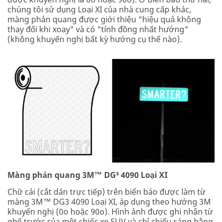
chúng tôi sử dụng Loại XI của nhà cung cấp khác,
màng phản quang được giới thiệu "hiệu quả không
thay đổi khi xoay" và có "tính đồng nhất hướng"
(không khuyến nghị bất kỳ hướng cụ thể nào).
Màng phản quang 3M™ DG³ 4090 Loại XI
Chữ cái (cắt dán trực tiếp) trên biển báo được làm từ
màng 3M™ DG3 4090 Loại XI, áp dụng theo hướng 3M
khuyến nghị (0o hoặc 90o). Hình ảnh được ghi nhận từ
ghế trước của một chiếc xe SUV và chỉ chiếu sáng bằng