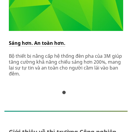
url**
/3M/vi_VN/diy-
auto-
care-
vn/
**Site
area
Sáng hơn. An toàn hơn.
Cải
**
The
n cố
Bộ thiết bị nâng cấp hệ thống đèn pha của 3M giúp
Việ
OEM
ửa
tăng cường khả năng chiếu sáng hơn 200%, mang
thự
sanding
ận
lại sự tự tin và an toàn cho người cầm lái vào ban
tiết
materials
đêm.
***
url**
/3M/vi_VN/p/c/abrasives/i/automotive/
Giới thiệu về thị trường Công nghiệp