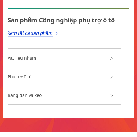
**Site
area
Sản phẩm Công nghiệp phụ trợ ô tô
**
Automotive
Xem tất cả sản phẩm
care
***
url**
/3M/vi_VN/diy-
Vật liệu nhám
auto-
care-
vn/
Phụ trợ ô tô
**Site
area
**
Băng dán và keo
Beauty
***
url**
**Site
/3M/vi_VN/p/c/films-
area
sheeting/i/automotive/
**
**Site
Automotive-