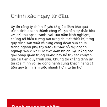
area
Abrasives
**
***
Coating
url**
Chính xác ngay từ đầu.
the
/3M/vi_VN/p/c/abrasives/i/automotive/
hull
**Site
liner
Uy tín công ty chính là yếu tố giúp đảm bảo quá
area
***
trình kinh doanh thành công và tạo nên sự khác biệt
**
url**
với đối thủ cạnh tranh. Với 100 năm kinh nghiệm,
Automotive-
chúng tôi hiểu tường tận từng chi tiết thiết kế, từng
/3M/vi_VN/p/c/compounds-
quy trình sản xuất và từng công đoạn sửa chữa
Automotive-
polishes/i/automotive/
trong ngành phụ trợ ô-tô - từ việc hỗ trợ doanh
Products
nghiệp sản xuất OEM tiết kiệm nhiên liệu bằng các
**Site
***
giải pháp giảm trọng lượng hay hỗ trợ các chuyên
area
url**
gia cải tiến quy trình sơn. Chúng tôi khẳng định uy
**
tín của mình với sự đồng hành cùng khách hàng cải
/3M/vi_VN/p/c/compounds-
Glass
tiến quy trình làm việc nhanh hơn, tự tin hơn.
polishes/i/automotive/
paste
**Site
films
area
***
**
url**
Automotive-
/3M/vi_VN/p/c/films-
Tapes-
sheeting/window/i/automotive/
and-
**Site
Adhesives
Danh mục sản phẩm
area