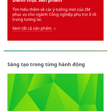
***
**
url**
Glue
Tìm hiểu thêm về các ý tưởng mới của 3M
/3M/vi_VN/p/c/tapes/i/automotive/
tape
phục vụ cho ngành Công nghiệp phụ trợ ô tô
***
trong tương lai.
url**
Xem tất cả sản phẩm
Arrow
/3M/vi_VN/p/c/tapes/i/automotive/
**Site
area
**
Labor
protection
***
Sáng tạo trong từng hành động
url**
/3M/vi_VN/p/c/ppe/i/automotive/
**Site
area
**
Maintenance
of
automobiles
***