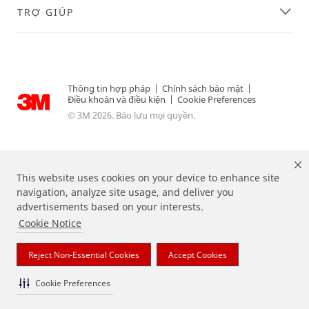
TRỢ GIÚP
Thông tin hợp pháp
|
Chính sách bảo mật
|
Điều khoản và điều kiện
|
Cookie Preferences
© 3M 2026. Bảo lưu mọi quyền.
This website uses cookies on your device to enhance site
navigation, analyze site usage, and deliver you
advertisements based on your interests.
Cookie Notice
Các nhãn hiệu được liệt kê ở trên là các thương hiệu của 3M.
Reject Non-Essential Cookies
Accept Cookies
Cookie Preferences