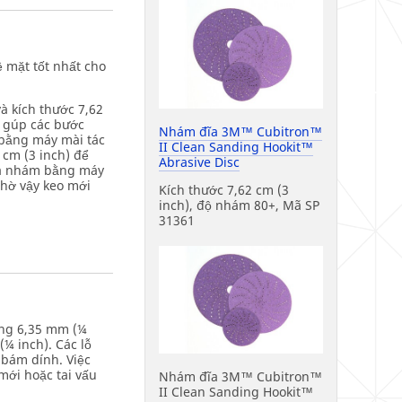
 mặt tốt nhất cho
 kích thước 7,62
ẽ gúp các bước
Nhám đĩa 3M™ Cubitron™
 bằng máy mài tác
II Clean Sanding Hookit™
 cm (3 inch) để
Abrasive Disc
chà nhám bằng máy
nhờ vậy keo mới
Kích thước 7,62 cm (3
inch), độ nhám 80+, Mã SP
31361
ảng 6,35 mm (¼
¼ inch). Các lỗ
 bám dính. Việc
mới hoặc tai vấu
Nhám đĩa 3M™ Cubitron™
II Clean Sanding Hookit™