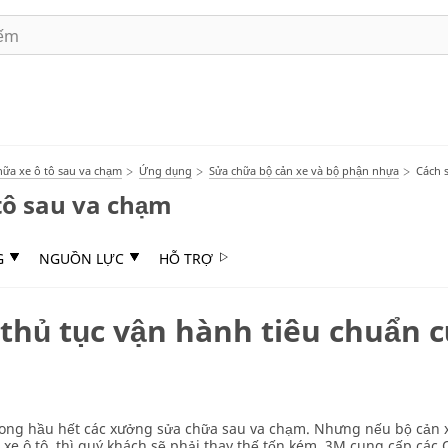
ữa xe ô tô sau va chạm
Ứng dụng
Sửa chữa bộ cản xe và bộ phận nhựa
Cách s
tô sau va chạm
G
NGUỒN LỰC
HỖ TRỢ
 thủ tục vận hành tiêu chuẩn 
rong hầu hết các xưởng sửa chữa sau va chạm. Nhưng nếu bộ cản 
o xe ô tô, thì quý khách sẽ phải thay thế tốn kém. 3M cung cấp các