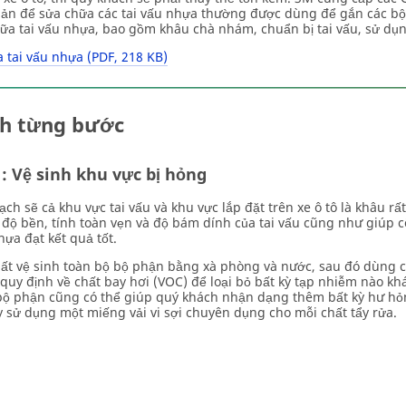
ản để sửa chữa các tai vấu nhựa thường được dùng để gắn các bộ p
a tai vấu nhựa, bao gồm khâu chà nhám, chuẩn bị tai vấu, sử dụn
 tai vấu nhựa (PDF, 218 KB)
nh từng bước
: Vệ sinh khu vực bị hỏng
ạch sẽ cả khu vực tai vấu và khu vực lắp đặt trên xe ô tô là khâu r
độ bền, tính toàn vẹn và độ bám dính của tai vấu cũng như giúp c
hựa đạt kết quả tốt.
ất vệ sinh toàn bộ bộ phận bằng xà phòng và nước, sau đó dùng c
quy định về chất bay hơi (VOC) để loại bỏ bất kỳ tạp nhiễm nào khá
bộ phận cũng có thể giúp quý khách nhận dạng thêm bất kỳ hư hỏ
y sử dụng một miếng vải vi sợi chuyên dụng cho mỗi chất tẩy rửa.