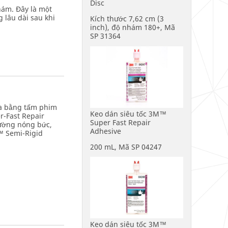
Disc
hám. Đây là một
 lâu dài sau khi
Kích thước 7,62 cm (3
inch), độ nhám 180+, Mã
SP 31364
hựa bằng tấm phim
Keo dán siêu tốc 3M™
r-Fast Repair
Super Fast Repair
rường nóng bức,
Adhesive
™ Semi-Rigid
200 mL, Mã SP 04247
Keo dán siêu tốc 3M™