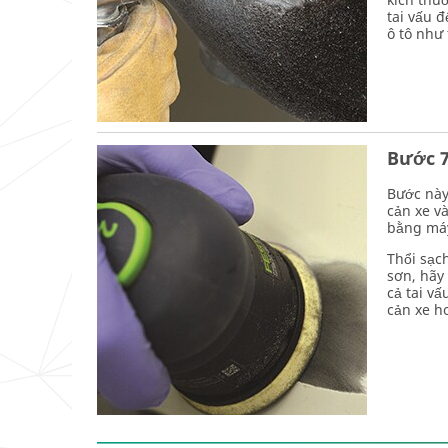
tai vấu 
ô tô như
Bước 7
Bước này
cản xe v
bằng máy
Thổi sạc
sơn, hãy
cả tai v
cản xe h