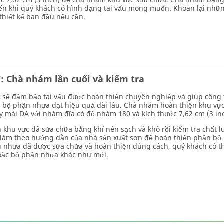
đến khi quý khách có hình dạng tai vấu mong muốn. Khoan lại nhữn
 thiết kế ban đầu nếu cần.
: Chà nhám lần cuối và kiểm tra
 sẽ đảm bảo tai vấu được hoàn thiện chuyên nghiệp và giúp công 
à bộ phận nhựa đạt hiệu quả dài lâu. Chà nhám hoàn thiện khu vực
 mài DA với nhám đĩa có độ nhám 180 và kích thước 7,62 cm (3 inc
h khu vực đã sửa chữa bằng khí nén sạch và khô rồi kiểm tra chất 
 làm theo hướng dẫn của nhà sản xuất sơn để hoàn thiện phần bộ 
ấu nhựa đã được sửa chữa và hoàn thiện đúng cách, quý khách có thể
oặc bộ phận nhựa khác như mới.