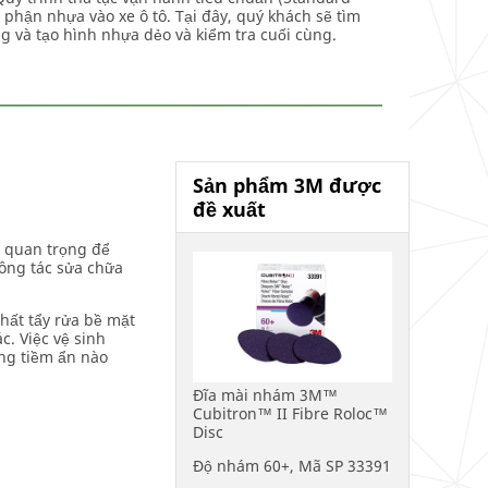
hận nhựa vào xe ô tô. Tại đây, quý khách sẽ tìm
g và tạo hình nhựa dẻo và kiểm tra cuối cùng.
Sản phẩm 3M được
đề xuất
ất quan trọng để
ông tác sửa chữa
hất tẩy rửa bề mặt
c. Việc vệ sinh
ng tiềm ẩn nào
Đĩa mài nhám 3M™
Cubitron™ II Fibre Roloc™
Disc
Độ nhám 60+, Mã SP 33391