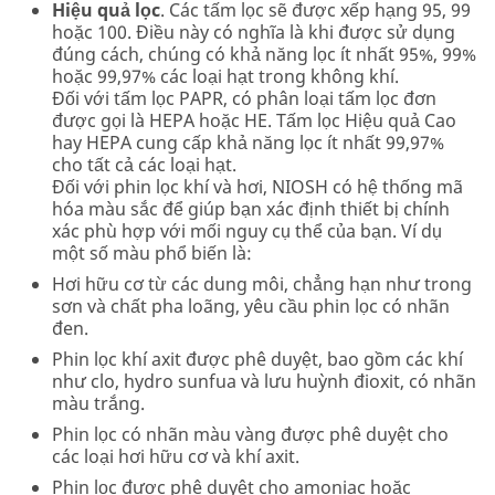
Hiệu quả lọc
. Các tấm lọc sẽ được xếp hạng 95, 99
hoặc 100. Điều này có nghĩa là khi được sử dụng
đúng cách, chúng có khả năng lọc ít nhất 95%, 99%
hoặc 99,97% các loại hạt trong không khí.
Đối với tấm lọc PAPR, có phân loại tấm lọc đơn
được gọi là HEPA hoặc HE. Tấm lọc Hiệu quả Cao
hay HEPA cung cấp khả năng lọc ít nhất 99,97%
cho tất cả các loại hạt.
Đối với phin lọc khí và hơi, NIOSH có hệ thống mã
hóa màu sắc để giúp bạn xác định thiết bị chính
xác phù hợp với mối nguy cụ thể của bạn. Ví dụ
một số màu phổ biến là:
Hơi hữu cơ từ các dung môi, chẳng hạn như trong
sơn và chất pha loãng, yêu cầu phin lọc có nhãn
đen.
Phin lọc khí axit được phê duyệt, bao gồm các khí
như clo, hydro sunfua và lưu huỳnh đioxit, có nhãn
màu trắng.
Phin lọc có nhãn màu vàng được phê duyệt cho
các loại hơi hữu cơ và khí axit.
Phin lọc được phê duyệt cho amoniac hoặc