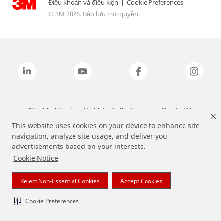
Điều khoản và điều kiện
|
Cookie Preferences
© 3M 2026. Bảo lưu mọi quyền.
Các nhãn hiệu được liệt kê ở trên là các thương hiệu của 3M.
This website uses cookies on your device to enhance site
navigation, analyze site usage, and deliver you
advertisements based on your interests.
Cookie Notice
Reject Non-Essential Cookies
Accept Cookies
Cookie Preferences