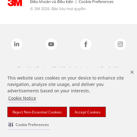
Điều khoản và điều kiện
|
Cookie Preferences
© 3M 2026. Bảo lưu mọi quyền.
Các nhãn hiệu được liệt kê ở trên là các thương hiệu của 3M.
This website uses cookies on your device to enhance site
navigation, analyze site usage, and deliver you
advertisements based on your interests.
Cookie Notice
Reject Non-Essential Cookies
Accept Cookies
Cookie Preferences