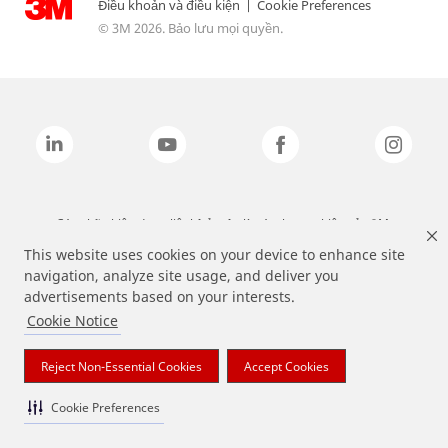
Điều khoản và điều kiện
|
Cookie Preferences
© 3M 2026. Bảo lưu mọi quyền.
Các nhãn hiệu được liệt kê ở trên là các thương hiệu của 3M.
This website uses cookies on your device to enhance site
navigation, analyze site usage, and deliver you
advertisements based on your interests.
Cookie Notice
Reject Non-Essential Cookies
Accept Cookies
Cookie Preferences