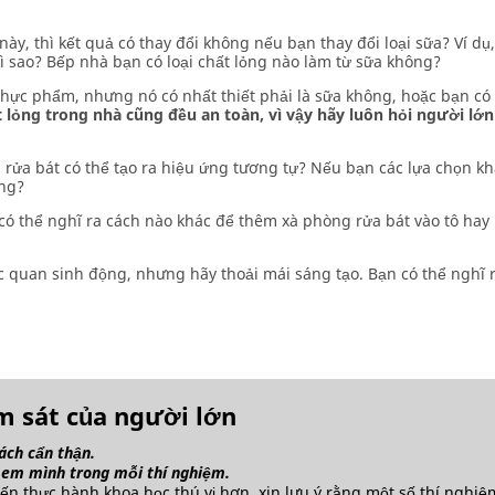
ày, thì kết quả có thay đổi không nếu bạn thay đổi loại sữa? Ví dụ
 sao? Bếp nhà bạn có loại chất lỏng nào làm từ sữa không?
hực phẩm, nhưng nó có nhất thiết phải là sữa không, hoặc bạn có 
lỏng trong nhà cũng đều an toàn, vì vậy hãy luôn hỏi người lớn
g rửa bát có thể tạo ra hiệu ứng tương tự? Nếu bạn các lựa chọn 
ông?
có thể nghĩ ra cách nào khác để thêm xà phòng rửa bát vào tô hay
c quan sinh động, nhưng hãy thoải mái sáng tạo. Bạn có thể nghĩ
ám sát của người lớn
ách cẩn thận.
 em mình trong mỗi thí nghiệm.
ến thực hành khoa học thú vị hơn, xin lưu ý rằng một số thí nghiệ