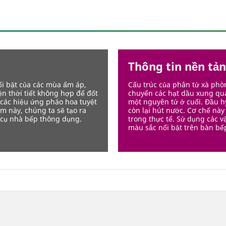
Thông tin nền tả
ổi bật của các mùa ấm áp,
Cấu trúc của phân tử xà phò
ện thời tiết không hợp để đốt
chuyển các hạt dầu xung qu
 các hiệu ứng pháo hoa tuyệt
một nguyên tử ở cuối. Đầu h
m này, chúng ta sẽ tạo ra
còn lại hút nước. Cơ chế này 
 cụ nhà bếp thông dụng.
trong thực tế. Sử dụng các vậ
màu sắc nổi bật trên bàn bế