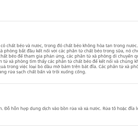
có chất béo và nước, trong đó chất béo không hòa tan trong nước.
i xà phòng bắt đầu kết nối với các phân tử chất béo trong sữa, nó 
 chất béo để tham gia phản ứng, các phân tử xà phòng di chuyển
ân tử xà phòng tìm thấy các phân tử chất béo để kết nối và chúng 
 quả trong việc loại bỏ dầu mỡ bám trên bát đĩa. Các phân tử xà 
ng rửa sạch chất bẩn và trôi xuống cống.
 Đỗ hỗn hợp dung dịch vào bồn rửa và xả nước. Rửa tô hoặc đĩa lót