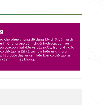
ng
ng cho phép chúng dễ dàng tẩy chất bẩn và di
anh. Chúng bao gồm chuỗi hydrocacbon với
ydrocacbon hút dầu và đẩy nước, trong khi đầu
có thể tạo ra tất cả các loại hiệu ứng thú vị
t liệu dưới đây và xem liệu bạn có thể tạo ra
p của mình hay không.