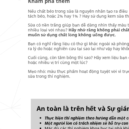
Khám phá thêm
Nếu chất béo trong sữa là nguyên nhân tạo ra điều n
tách béo, hoặc 2% hay 1% ? Hay sử dụng kem sữa thì
Sữa có nền trắng giúp bạn dễ dàng nhìn thấy màu t
nhiều loại với nhau?
Hãy nhớ rằng không phải chất 
muốn sử dụng chất lỏng không uống được.
Bạn có nghĩ rằng liệu có thứ gì khác ngoài xà phòn
ra lý do hoặc nghiên cứu tại sao lại như vậy hay kh
Cuối cùng, còn tăm bông thì sao? Hãy xem liệu bạn 
hoặc nhiều vị trí cùng một lúc?
Mẹo nhỏ: màu thực phẩm hoạt động tuyệt vời vì trự
sữa trong thí nghiệm.
An toàn là trên hết và Sự gi
Thực hiện thí nghiệm theo hướng dẫn một c
Một người lớn có trách nhiệm sẽ hỗ trợ con
Mặc dù các thí nghiệm khoa học tại nhà khi