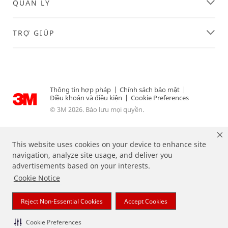
QUẢN LÝ
TRỢ GIÚP
Thông tin hợp pháp
|
Chính sách bảo mật
|
Điều khoản và điều kiện
|
Cookie Preferences
© 3M 2026. Bảo lưu mọi quyền.
This website uses cookies on your device to enhance site
navigation, analyze site usage, and deliver you
advertisements based on your interests.
Cookie Notice
Reject Non-Essential Cookies
Accept Cookies
Các nhãn hiệu được liệt kê ở trên là các thương hiệu của 3M.
Cookie Preferences