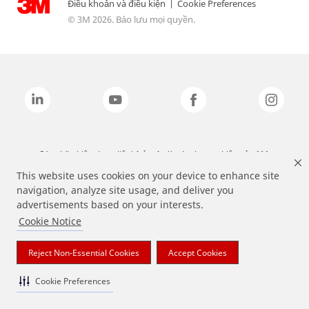
Điều khoản và điều kiện
|
Cookie Preferences
© 3M 2026. Bảo lưu mọi quyền.
Các nhãn hiệu được liệt kê ở trên là các thương hiệu của 3M.
This website uses cookies on your device to enhance site
navigation, analyze site usage, and deliver you
advertisements based on your interests.
Cookie Notice
Reject Non-Essential Cookies
Accept Cookies
Cookie Preferences