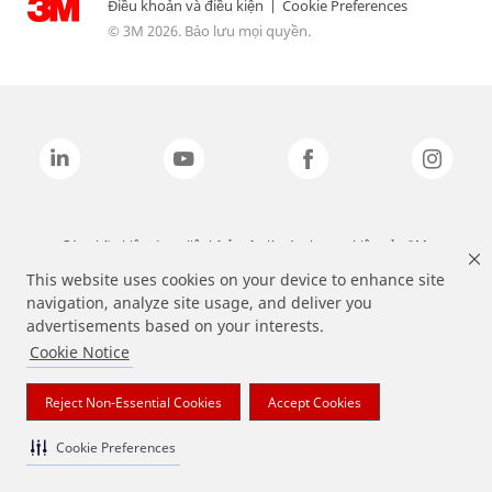
Điều khoản và điều kiện
|
Cookie Preferences
© 3M 2026. Bảo lưu mọi quyền.
Các nhãn hiệu được liệt kê ở trên là các thương hiệu của 3M.
This website uses cookies on your device to enhance site
navigation, analyze site usage, and deliver you
advertisements based on your interests.
Cookie Notice
Reject Non-Essential Cookies
Accept Cookies
Cookie Preferences