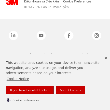
Điều khoản và điều kiện
|
Cookie Preferences
© 3M 2026. Bảo lưu mọi quyền.
Các nhãn hiệu được liệt kê ở trên là các thương hiệu của 3M.
This website uses cookies on your device to enhance site
navigation, analyze site usage, and deliver you
advertisements based on your interests.
Cookie Notice
Reject Non-Essential Cookies
Accept Cookies
Cookie Preferences