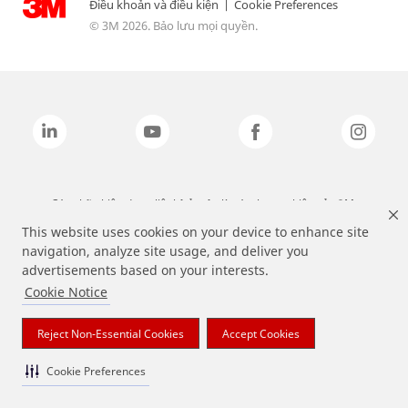
Điều khoản và điều kiện
|
Cookie Preferences
© 3M 2026. Bảo lưu mọi quyền.
Các nhãn hiệu được liệt kê ở trên là các thương hiệu của 3M.
This website uses cookies on your device to enhance site
navigation, analyze site usage, and deliver you
advertisements based on your interests.
Cookie Notice
Reject Non-Essential Cookies
Accept Cookies
Cookie Preferences