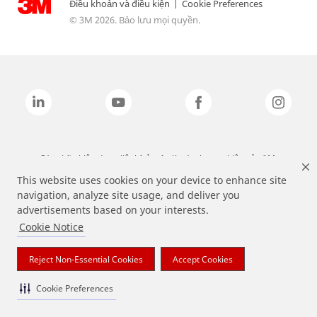
Điều khoản và điều kiện
|
Cookie Preferences
© 3M 2026. Bảo lưu mọi quyền.
Các nhãn hiệu được liệt kê ở trên là các thương hiệu của 3M.
This website uses cookies on your device to enhance site
navigation, analyze site usage, and deliver you
advertisements based on your interests.
Cookie Notice
Reject Non-Essential Cookies
Accept Cookies
Cookie Preferences