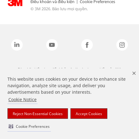
Điều khoản và điều kiện
|
Cookie Preferences
© 3M 2026. Bảo lưu mọi quyền.
Các nhãn hiệu được liệt kê ở trên là các thương hiệu của 3M.
This website uses cookies on your device to enhance site
navigation, analyze site usage, and deliver you
advertisements based on your interests.
Cookie Notice
Reject Non-Essential Cookies
Accept Cookies
Cookie Preferences