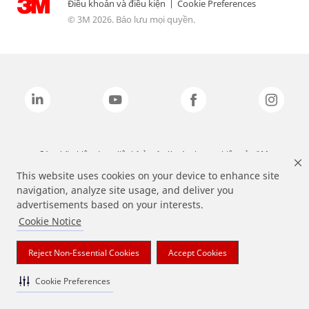
Điều khoản và điều kiện
|
Cookie Preferences
© 3M 2026. Bảo lưu mọi quyền.
Các nhãn hiệu được liệt kê ở trên là các thương hiệu của 3M.
This website uses cookies on your device to enhance site
navigation, analyze site usage, and deliver you
advertisements based on your interests.
Cookie Notice
Reject Non-Essential Cookies
Accept Cookies
Cookie Preferences