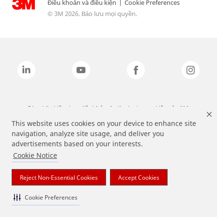
Điều khoản và điều kiện
|
Cookie Preferences
© 3M 2026. Bảo lưu mọi quyền.
Các nhãn hiệu được liệt kê ở trên là các thương hiệu của 3M.
This website uses cookies on your device to enhance site
navigation, analyze site usage, and deliver you
advertisements based on your interests.
Cookie Notice
Reject Non-Essential Cookies
Accept Cookies
Cookie Preferences