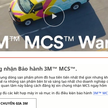
.
g nhận Bảo hành 3M™ MCS™.
dựng dòng sản phẩm phim đồ họa tiên tiến nhất thế giới nhưng k
 kế ra những sản phẩm bền bỉ và sáng tạo nhất cho doanh nghiệp 
ự quan tâm này bằng cách đăng ký xin chứng nhận MCS ngay hôm 
 đủ các kết hợp máy in và mực in đủ điều kiện bảo hành
3M™ MCS™
I CHUYÊN GIA 3M