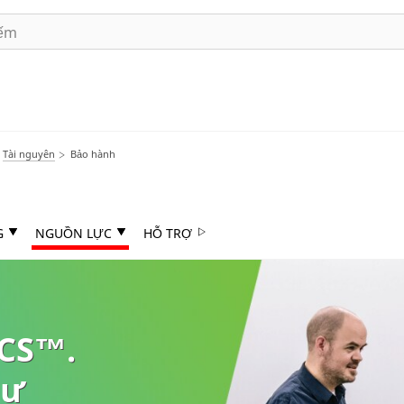
Tài nguyên
Bảo hành
G
NGUỒN LỰC
HỖ TRỢ
CS™.
hư