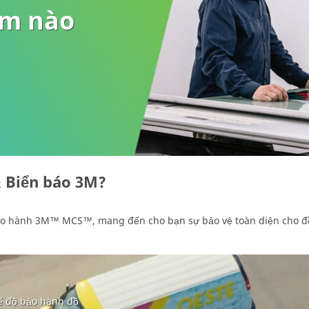
ẩm nào
& Biển báo 3M?
ảo hành 3M™ MCS™, mang đến cho bạn sự bảo vệ toàn diện cho đồ
ế độ bảo hành đồ