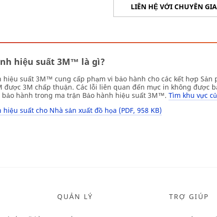
LIÊN HỆ VỚI CHUYÊN GI
nh hiệu suất 3M™ là gì?
 hiệu suất 3M™ cung cấp phạm vi bảo hành cho các kết hợp Sản
 được 3M chấp thuận. Các lỗi liên quan đến mực in không được bả
n bảo hành trong ma trận Bảo hành hiệu suất 3M™.
Tìm khu vực củ
 hiệu suất cho Nhà sản xuất đồ họa (PDF, 958 KB)
QUẢN LÝ
TRỢ GIÚP