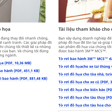
ồ họa
Tài liệu tham khảo cho
i đang thay đổi nhanh chóng,
Bạn xây dựng doanh nghiệp để tồ
ế cạnh tranh. Các giải pháp đồ
pháp đồ họa để tồn tại và giúp b
i chúng tôi thiết kế ra những
sản phẩm đồ họa của chúng tôi đ
p của bạn. Và chúng tôi đứng
được bảo hành 3M™ MCS™.
ong ngành.
Tờ rơi bảo hành 3M™ MCS™ dà
a (PDF, 10,36 MB)
Tờ rơi đồ họacho xe tải thùng 
ảo hành (PDF, 451,1 KB)
Tờ rơi đồ họa cho tòa nhà, tườ
i bảo hành (PDF, 881,48 KB)
Tờ rơi đồ họa cho xe cộ (PDF, 
Tờ rơi đồ họa cho biển báo (PD
Tờ rơi đồ họa cho tàu thủy (PD
Tờ rơi đồ họa cho tàu hỏa chở