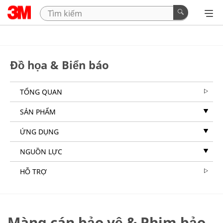
Đồ họa & Biển báo
TỔNG QUAN
SẢN PHẨM
ỨNG DỤNG
NGUỒN LỰC
HỖ TRỢ
Màng cán bảo vệ & Phim bảo