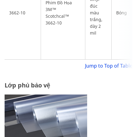
Phim Đồ Họa
đúc
3M™
3662-10
màu
Bóng
Scotchcal™
trắng,
3662-10
dày 2
mil
Jump to Top of Table
Lớp phủ bảo vệ