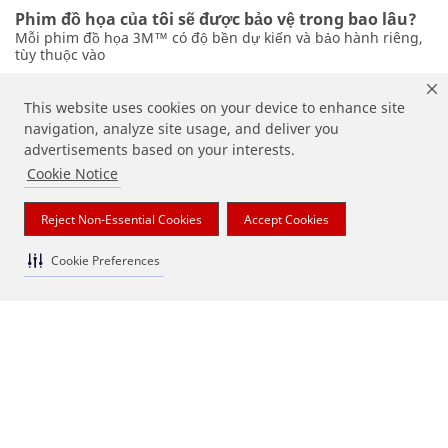
Phim đồ họa của tôi sẽ được bảo vệ trong bao lâu?
Mỗi phim đồ họa 3M™ có độ bền dự kiến và bảo hành riêng,
tùy thuộc vào
Đi đến trang Bảo hành
This website uses cookies on your device to enhance site
navigation, analyze site usage, and deliver you
advertisements based on your interests.
Cookie Notice
Reject Non-Essential Cookies
Accept Cookies
Sẵn sàng cho dự án tiếp theo của bạn?
Cookie Preferences
Hãy để chúng tôi giúp kết nối bạn với các tài nguyên phù hợp
cho công
Tìm Nhà phân phối