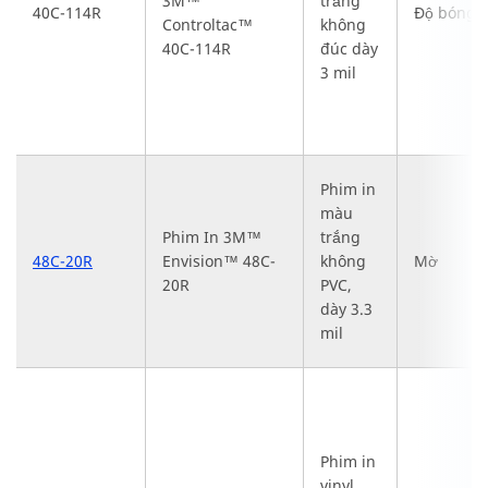
3M™
trắng
40C-114R
Độ bóng
Controltac™
không
40C-114R
đúc dày
3 mil
Phim in
màu
Phim In 3M™
trắng
48C-20R
Envision™ 48C-
không
Mờ
20R
PVC,
dày 3.3
mil
Phim in
vinyl