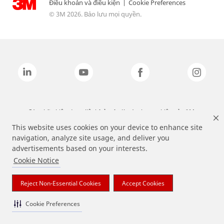
Điều khoản và điều kiện
|
Cookie Preferences
© 3M 2026. Bảo lưu mọi quyền.
Các nhãn hiệu được liệt kê ở trên là các thương hiệu của 3M.
This website uses cookies on your device to enhance site
navigation, analyze site usage, and deliver you
advertisements based on your interests.
Cookie Notice
Reject Non-Essential Cookies
Accept Cookies
Cookie Preferences