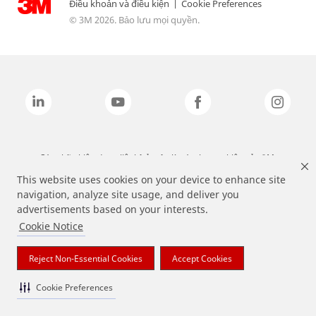
Điều khoản và điều kiện
|
Cookie Preferences
© 3M 2026. Bảo lưu mọi quyền.
Các nhãn hiệu được liệt kê ở trên là các thương hiệu của 3M.
This website uses cookies on your device to enhance site
navigation, analyze site usage, and deliver you
advertisements based on your interests.
Cookie Notice
Reject Non-Essential Cookies
Accept Cookies
Cookie Preferences