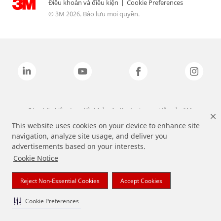
Điều khoản và điều kiện
|
Cookie Preferences
© 3M 2026. Bảo lưu mọi quyền.
Các nhãn hiệu được liệt kê ở trên là các thương hiệu của 3M.
This website uses cookies on your device to enhance site
navigation, analyze site usage, and deliver you
advertisements based on your interests.
Cookie Notice
Reject Non-Essential Cookies
Accept Cookies
Cookie Preferences