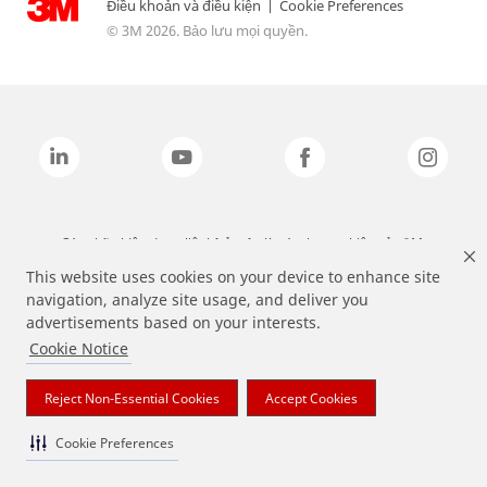
Điều khoản và điều kiện
|
Cookie Preferences
© 3M 2026. Bảo lưu mọi quyền.
Các nhãn hiệu được liệt kê ở trên là các thương hiệu của 3M.
This website uses cookies on your device to enhance site
navigation, analyze site usage, and deliver you
advertisements based on your interests.
Cookie Notice
Reject Non-Essential Cookies
Accept Cookies
Cookie Preferences