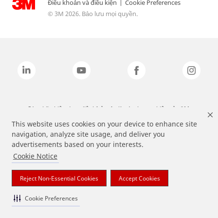
Điều khoản và điều kiện
|
Cookie Preferences
© 3M 2026. Bảo lưu mọi quyền.
Các nhãn hiệu được liệt kê ở trên là các thương hiệu của 3M.
This website uses cookies on your device to enhance site
navigation, analyze site usage, and deliver you
advertisements based on your interests.
Cookie Notice
Reject Non-Essential Cookies
Accept Cookies
Cookie Preferences