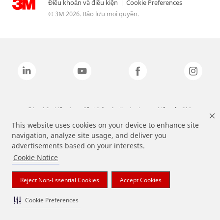
Điều khoản và điều kiện
|
Cookie Preferences
© 3M 2026. Bảo lưu mọi quyền.
Các nhãn hiệu được liệt kê ở trên là các thương hiệu của 3M.
This website uses cookies on your device to enhance site
navigation, analyze site usage, and deliver you
advertisements based on your interests.
Cookie Notice
Reject Non-Essential Cookies
Accept Cookies
Cookie Preferences