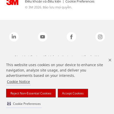
Điều khoản và điều kiện
|
Cookie Preferences
© 3M 2026. Bảo lưu mọi quyền.
Các nhãn hiệu được liệt kê ở trên là các thương hiệu của 3M.
This website uses cookies on your device to enhance site
navigation, analyze site usage, and deliver you
advertisements based on your interests.
Cookie Notice
Reject Non-Essential Cookies
Accept Cookies
Cookie Preferences