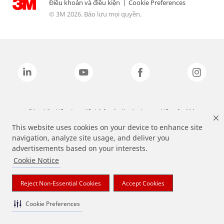
Điều khoản và điều kiện
|
Cookie Preferences
© 3M 2026. Bảo lưu mọi quyền.
Các nhãn hiệu được liệt kê ở trên là các thương hiệu của 3M.
This website uses cookies on your device to enhance site
navigation, analyze site usage, and deliver you
advertisements based on your interests.
Cookie Notice
Reject Non-Essential Cookies
Accept Cookies
Cookie Preferences