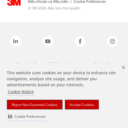
Điều khoản và điều kiện
|
Cookie Preferences
© 3M 2026. Bảo lưu mọi quyền.
Các nhãn hiệu được liệt kê ở trên là các thương hiệu của 3M.
This website uses cookies on your device to enhance site
navigation, analyze site usage, and deliver you
advertisements based on your interests.
Cookie Notice
Reject Non-Essential Cookies
Accept Cookies
Cookie Preferences