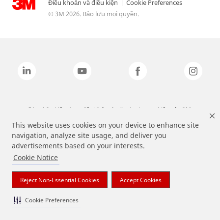
Điều khoản và điều kiện
|
Cookie Preferences
© 3M 2026. Bảo lưu mọi quyền.
Các nhãn hiệu được liệt kê ở trên là các thương hiệu của 3M.
This website uses cookies on your device to enhance site
navigation, analyze site usage, and deliver you
advertisements based on your interests.
Cookie Notice
Reject Non-Essential Cookies
Accept Cookies
Cookie Preferences