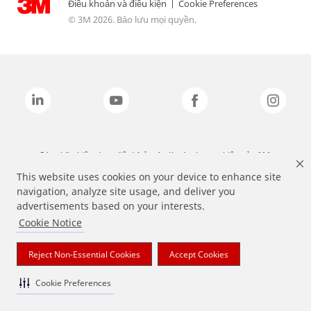
Điều khoản và điều kiện
|
Cookie Preferences
© 3M 2026. Bảo lưu mọi quyền.
Các nhãn hiệu được liệt kê ở trên là các thương hiệu của 3M.
This website uses cookies on your device to enhance site
navigation, analyze site usage, and deliver you
advertisements based on your interests.
Cookie Notice
Reject Non-Essential Cookies
Accept Cookies
Cookie Preferences