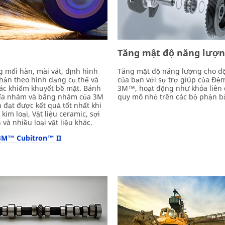
Tăng mật độ năng lượ
 mối hàn, mài vát, định hình
Tăng mật độ năng lượng cho đ
hận theo hình dạng cụ thể và
của bạn với sự trợ giúp của Đệ
các khiếm khuyết bề mặt. Bánh
3M™, hoạt động như khóa liên
ĩa nhám và băng nhám của 3M
quy mô nhỏ trên các bộ phận bắt
 đạt được kết quả tốt nhất khi
kim loại, Vật liệu ceramic, sợi
 và nhiều loại vật liệu khác.
 3M™ Cubitron™ II