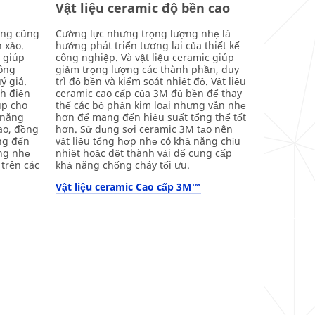
Vật liệu ceramic độ bền cao
ặng cũng
Cường lực nhưng trọng lượng nhẹ là
 xảo.
hướng phát triển tương lai của thiết kế
M giúp
công nghiệp. Và vật liệu ceramic giúp
hông
giảm trọng lượng các thành phần, duy
ý giá.
trì độ bền và kiểm soát nhiệt độ. Vật liệu
ch điện
ceramic cao cấp của 3M đủ bền để thay
úp cho
thế các bộ phận kim loại nhưng vẫn nhẹ
 năng
hơn để mang đến hiệu suất tổng thể tốt
ao, đồng
hơn. Sử dụng sợi ceramic 3M tạo nên
ng đến
vật liệu tổng hợp nhẹ có khả năng chịu
ợng nhẹ
nhiệt hoặc dệt thành vải để cung cấp
 trên các
khả năng chống cháy tối ưu.
Vật liệu ceramic Cao cấp 3M™