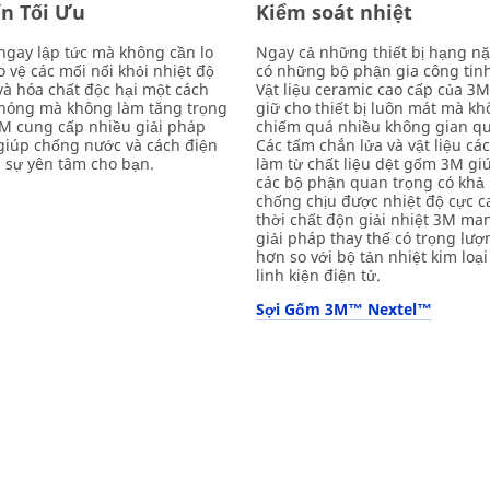
n Tối Ưu
Kiểm soát nhiệt
ngay lập tức mà không cần lo
Ngay cả những thiết bị hạng n
o vệ các mối nối khỏi nhiệt độ
có những bộ phận gia công tinh
và hóa chất độc hại một cách
Vật liệu ceramic cao cấp của 3
hóng mà không làm tăng trọng
giữ cho thiết bị luôn mát mà k
M cung cấp nhiều giải pháp
chiếm quá nhiều không gian qu
giúp chống nước và cách điện
Các tấm chắn lửa và vật liệu cá
 sự yên tâm cho bạn.
làm từ chất liệu dệt gốm 3M gi
các bộ phận quan trọng có khả
chống chịu được nhiệt độ cực c
thời chất độn giải nhiệt 3M ma
giải pháp thay thế có trọng lư
hơn so với bộ tản nhiệt kim loại
linh kiện điện tử.
Sợi Gốm 3M™ Nextel™