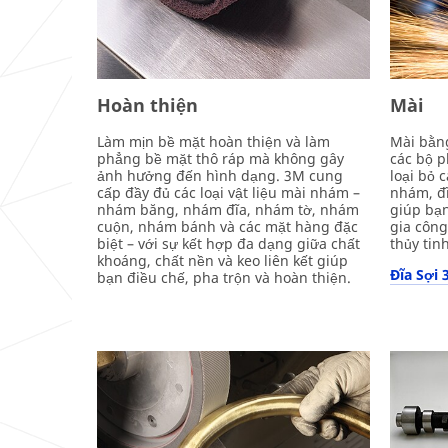
Hoàn thiện
Mài
Làm mịn bề mặt hoàn thiện và làm
Mài bằng
phẳng bề mặt thô ráp mà không gây
các bộ p
ảnh hưởng đến hình dạng. 3M cung
loại bỏ 
cấp đầy đủ các loại vật liệu mài nhám –
nhám, đ
nhám băng, nhám đĩa, nhám tờ, nhám
giúp bạn
cuộn, nhám bánh và các mặt hàng đặc
gia công 
biệt – với sự kết hợp đa dạng giữa chất
thủy tinh
khoáng, chất nền và keo liên kết giúp
Đĩa Sợi
bạn điều chế, pha trộn và hoàn thiện.