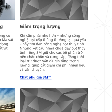
ng
Giảm trọng lượng
ộng cơ
Khi cần phải nhẹ hơn – nhưng công
m Ma sát
nghệ bọt xốp thông thường lại quá yếu
 động
– hãy tìm đến công nghệ bọt thủy tinh.
 vít.
Những kết cấu nhựa chứa đầy bọt thủy
tinh rỗng 3M giữ cho các bộ phận trở
nên chắc chắn và cứng cáp, đồng thời
loại trừ được vấn đề gia tăng trọng
lượng, giúp cắt giảm chi phí nhiên liệu
và vận chuyển.
Chất phụ gia 3M™