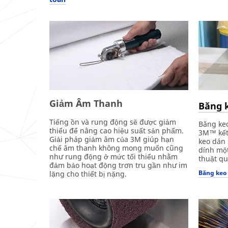
Giảm Âm Thanh
Băng 
Tiếng ồn và rung động sẽ được giảm
Băng keo
thiểu để nâng cao hiệu suất sản phẩm.
3M™ kết 
Giải pháp giảm âm của 3M giúp hạn
keo dán 
chế âm thanh không mong muốn cũng
dính một
như rung động ở mức tối thiểu nhằm
thuật qu
đảm bảo hoạt động trơn tru gần như im
Băng keo 
lặng cho thiết bị nặng.