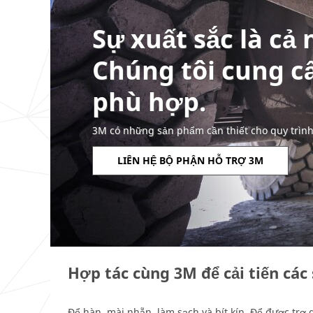
Sự xuất sắc là cả
Chúng tôi cung c
phù hợp.
3M có những sản phẩm cần thiết cho quy trìn
LIÊN HỆ BỘ PHẬN HỖ TRỢ 3M
Hợp tác cùng 3M để cải tiến các
Để hàn, mài nhẵn, làm sạch và bít kín. Để được trợ