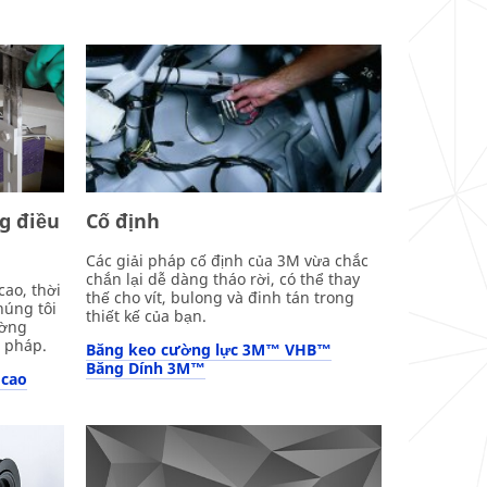
g điều
Cố định
Các giải pháp cố định của 3M vừa chắc
chắn lại dễ dàng tháo rời, có thể thay
cao, thời
thế cho vít, bulong và đinh tán trong
húng tôi
thiết kế của bạn.
ường
i pháp.
Băng keo cường lực 3M™ VHB™
Băng Dính 3M™
 cao