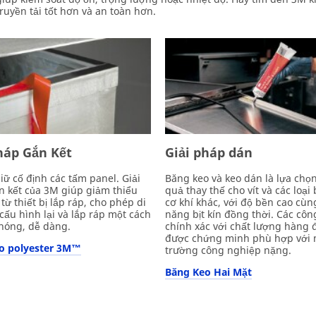
ruyền tải tốt hơn và an toàn hơn.
háp Gắn Kết
Giải pháp dán
iữ cố định các tấm panel. Giải
Băng keo và keo dán là lựa chọ
 kết của 3M giúp giảm thiểu
quả thay thế cho vít và các loại
từ thiết bị lắp ráp, cho phép di
cơ khí khác, với độ bền cao cùn
cấu hình lại và lắp ráp một cách
năng bịt kín đồng thời. Các côn
hóng, dễ dàng.
chính xác với chất lượng hàng 
được chứng minh phù hợp với 
o polyester 3M™
trường công nghiệp nặng.
Băng Keo Hai Mặt