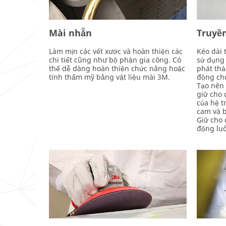
Mài nhẵn
Truyề
Làm mịn các vết xước và hoàn thiện các
Kéo dài 
chi tiết cũng như bộ phận gia công. Có
sử dụng 
thể dễ dàng hoàn thiện chức năng hoặc
phát thả
tính thẩm mỹ bằng vật liệu mài 3M.
động cho
Tạo nên 
giữ cho 
của hệ t
cam và b
Giữ cho 
động luô