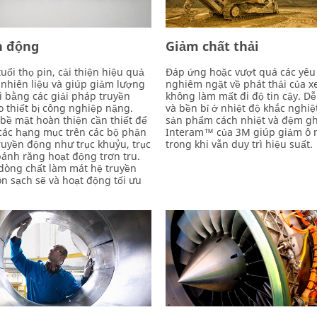
n động
Giảm chất thải
tuổi thọ pin, cải thiện hiệu quả
Đáp ứng hoặc vượt quá các yêu
nhiên liệu và giúp giảm lượng
nghiêm ngặt về phát thải của x
i bằng các giải pháp truyền
không làm mất đi độ tin cậy. D
 thiết bị công nghiệp nặng.
và bền bỉ ở nhiệt độ khắc nghiệt
bề mặt hoàn thiện cần thiết để
sản phẩm cách nhiệt và đệm g
các hạng mục trên các bộ phận
Interam™ của 3M giúp giảm ô 
ruyền động như trục khuỷu, trục
trong khi vẫn duy trì hiệu suất.
ánh răng hoạt động trơn tru.
dòng chất làm mát hệ truyền
n sạch sẽ và hoạt động tối ưu