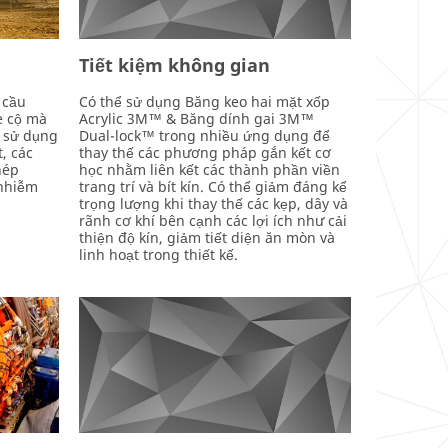
Tiết kiệm không gian
 cầu
Có thể sử dụng Băng keo hai mặt xốp
e cộ mà
Acrylic 3M™ & Băng dính gai 3M™
ễ sử dụng
Dual-lock™ trong nhiều ứng dụng để
, các
thay thế các phương pháp gắn kết cơ
hép
học nhằm liên kết các thành phần viền
nhiễm
trang trí và bít kín. Có thể giảm đáng kể
trọng lượng khi thay thế các kẹp, dây và
rãnh cơ khí bên cạnh các lợi ích như cải
thiện độ kín, giảm tiết diện ăn mòn và
linh hoạt trong thiết kế.