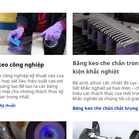
Băng keo che chắn tron
keo công nghiệp
kiện khắc nghiệt
 công nghiệp kỹ thuật cao của
hợp vật liệu hiệu suất cao với
Bể acid, phun cát, nhiệt độ cực 
sáng tạo để tạo ra các băng
tiết khắc nghiệt và hao mòn – c
 mặt cho những thách thức kỹ
hiểu các thách thức của môi tr
an trọng nhất.
khắc nghiệt và chúng tôi có giả
kỹ thuật
Băng keo che chắn chất lượng