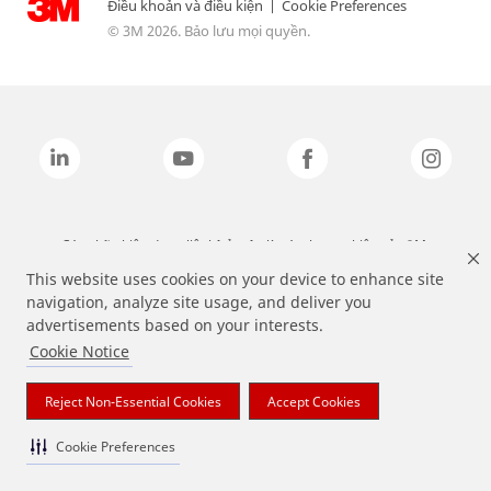
Điều khoản và điều kiện
|
Cookie Preferences
© 3M 2026. Bảo lưu mọi quyền.
Các nhãn hiệu được liệt kê ở trên là các thương hiệu của 3M.
This website uses cookies on your device to enhance site
navigation, analyze site usage, and deliver you
advertisements based on your interests.
Cookie Notice
Reject Non-Essential Cookies
Accept Cookies
Cookie Preferences