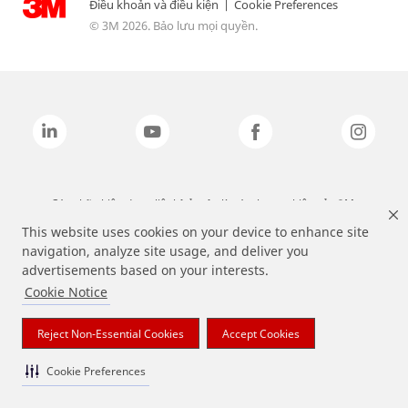
Điều khoản và điều kiện
|
Cookie Preferences
© 3M 2026. Bảo lưu mọi quyền.
Các nhãn hiệu được liệt kê ở trên là các thương hiệu của 3M.
This website uses cookies on your device to enhance site
navigation, analyze site usage, and deliver you
advertisements based on your interests.
Cookie Notice
Reject Non-Essential Cookies
Accept Cookies
Cookie Preferences