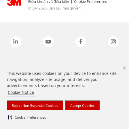
Điều khoản và điều kiện
|
Cookie Preferences
© 3M 2026. Bảo lưu mọi quyền.
Các nhãn hiệu được liệt kê ở trên là các thương hiệu của 3M.
This website uses cookies on your device to enhance site
navigation, analyze site usage, and deliver you
advertisements based on your interests.
Cookie Notice
Reject Non-Essential Cookies
Accept Cookies
Cookie Preferences