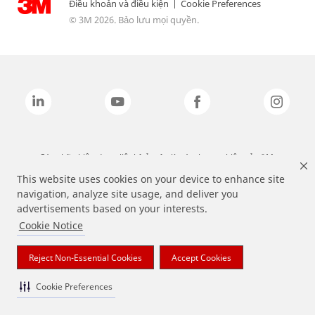
Điều khoản và điều kiện
|
Cookie Preferences
© 3M 2026. Bảo lưu mọi quyền.
Các nhãn hiệu được liệt kê ở trên là các thương hiệu của 3M.
This website uses cookies on your device to enhance site
navigation, analyze site usage, and deliver you
advertisements based on your interests.
Cookie Notice
Reject Non-Essential Cookies
Accept Cookies
Cookie Preferences