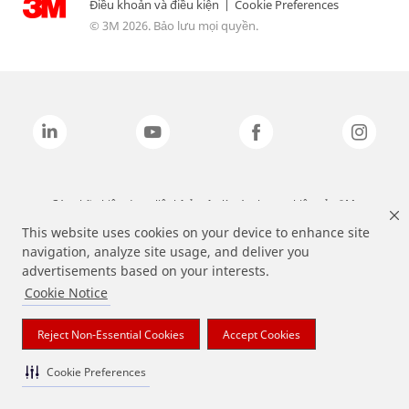
Điều khoản và điều kiện
|
Cookie Preferences
© 3M 2026. Bảo lưu mọi quyền.
Các nhãn hiệu được liệt kê ở trên là các thương hiệu của 3M.
This website uses cookies on your device to enhance site
navigation, analyze site usage, and deliver you
advertisements based on your interests.
Cookie Notice
Reject Non-Essential Cookies
Accept Cookies
Cookie Preferences