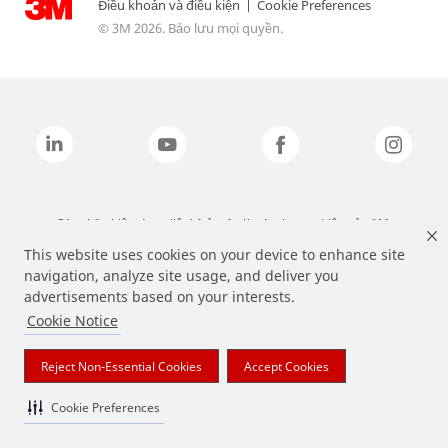
Điều khoản và điều kiện
|
Cookie Preferences
© 3M 2026. Bảo lưu mọi quyền.
Các nhãn hiệu được liệt kê ở trên là các thương hiệu của 3M.
This website uses cookies on your device to enhance site
navigation, analyze site usage, and deliver you
advertisements based on your interests.
Cookie Notice
Reject Non-Essential Cookies
Accept Cookies
Cookie Preferences