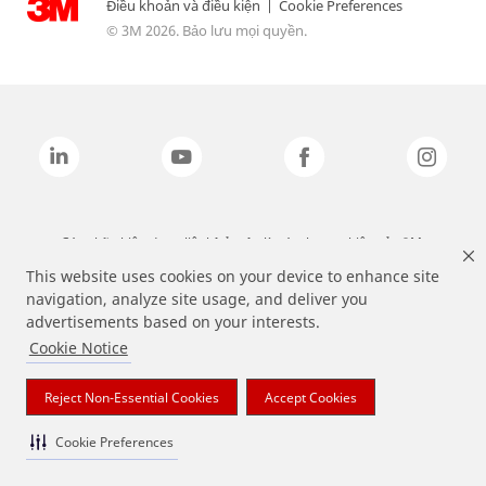
Điều khoản và điều kiện
|
Cookie Preferences
© 3M 2026. Bảo lưu mọi quyền.
Các nhãn hiệu được liệt kê ở trên là các thương hiệu của 3M.
This website uses cookies on your device to enhance site
navigation, analyze site usage, and deliver you
advertisements based on your interests.
Cookie Notice
Reject Non-Essential Cookies
Accept Cookies
Cookie Preferences