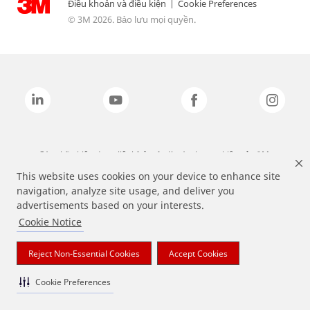
Điều khoản và điều kiện
|
Cookie Preferences
© 3M 2026. Bảo lưu mọi quyền.
Các nhãn hiệu được liệt kê ở trên là các thương hiệu của 3M.
This website uses cookies on your device to enhance site
navigation, analyze site usage, and deliver you
advertisements based on your interests.
Cookie Notice
Reject Non-Essential Cookies
Accept Cookies
Cookie Preferences