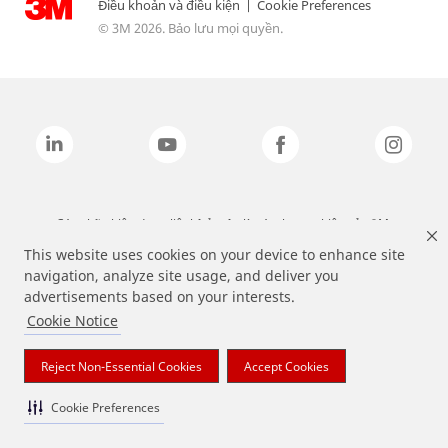
Điều khoản và điều kiện
|
Cookie Preferences
© 3M 2026. Bảo lưu mọi quyền.
Các nhãn hiệu được liệt kê ở trên là các thương hiệu của 3M.
This website uses cookies on your device to enhance site
navigation, analyze site usage, and deliver you
advertisements based on your interests.
Cookie Notice
Reject Non-Essential Cookies
Accept Cookies
Cookie Preferences