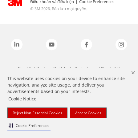
Điều khoản và điều kiện
|
Cookie Preferences
© 3M 2026. Bảo lưu mọi quyền.
Các nhãn hiệu được liệt kê ở trên là các thương hiệu của 3M.
This website uses cookies on your device to enhance site
navigation, analyze site usage, and deliver you
advertisements based on your interests.
Cookie Notice
Reject Non-Essential Cookies
Accept Cookies
Cookie Preferences