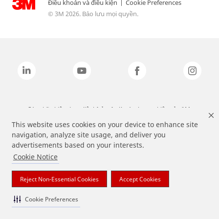
Điều khoản và điều kiện
|
Cookie Preferences
© 3M 2026. Bảo lưu mọi quyền.
Các nhãn hiệu được liệt kê ở trên là các thương hiệu của 3M.
This website uses cookies on your device to enhance site
navigation, analyze site usage, and deliver you
advertisements based on your interests.
Cookie Notice
Reject Non-Essential Cookies
Accept Cookies
Cookie Preferences