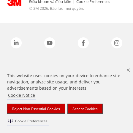
Điều khoản và điều kiện
|
Cookie Preferences
© 3M 2026. Bảo lưu mọi quyền.
Các nhãn hiệu được liệt kê ở trên là các thương hiệu của 3M.
This website uses cookies on your device to enhance site
navigation, analyze site usage, and deliver you
advertisements based on your interests.
Cookie Notice
Reject Non-Essential Cookies
Accept Cookies
Cookie Preferences