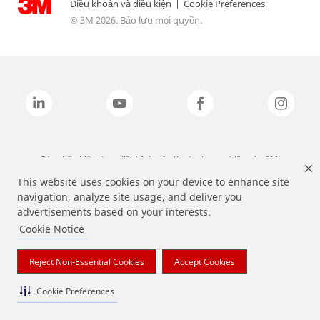
Điều khoản và điều kiện
|
Cookie Preferences
© 3M 2026. Bảo lưu mọi quyền.
Các nhãn hiệu được liệt kê ở trên là các thương hiệu của 3M.
This website uses cookies on your device to enhance site
navigation, analyze site usage, and deliver you
advertisements based on your interests.
Cookie Notice
Reject Non-Essential Cookies
Accept Cookies
Cookie Preferences