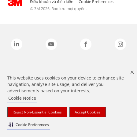
Điều khoản và điều kiện
|
Cookie Preferences
© 3M 2026. Bảo lưu mọi quyền.
Các nhãn hiệu được liệt kê ở trên là các thương hiệu của 3M.
This website uses cookies on your device to enhance site
navigation, analyze site usage, and deliver you
advertisements based on your interests.
Cookie Notice
Reject Non-Essential Cookies
Accept Cookies
Cookie Preferences